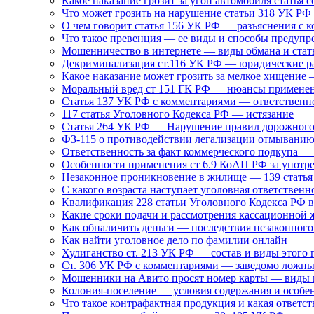
Какое наказание грозит за угон автомобиля статья 
Что может грозить на нарушение статьи 318 УК РФ
О чем говорит статья 156 УК РФ — разъяснения с 
Что такое превенция — ее виды и способы предуп
Мошенничество в интернете — виды обмана и ста
Декриминализация ст.116 УК РФ — юридические р
Какое наказание может грозить за мелкое хищение
Моральный вред ст 151 ГК РФ — нюансы примене
Статья 137 УК РФ с комментариями — ответственн
117 статья Уголовного Кодекса РФ — истязание
Статья 264 УК РФ — Нарушение правил дорожного 
ФЗ-115 о противодействии легализации отмыванию
Ответственность за факт коммерческого подкупа —
Особенности применения ст 6.9 КоАП РФ за употр
Незаконное проникновение в жилище — 139 стать
С какого возраста наступает уголовная ответственн
Квалификация 228 статьи Уголовного Кодекса РФ в
Какие сроки подачи и рассмотрения кассационной 
Как обналичить деньги — последствия незаконного
Как найти уголовное дело по фамилии онлайн
Хулиганство ст. 213 УК РФ — состав и виды этого 
Ст. 306 УК РФ с комментариями — заведомо ложны
Мошенники на Авито просят номер карты — виды 
Колония-поселение — условия содержания и особе
Что такое контрафактная продукция и какая ответст