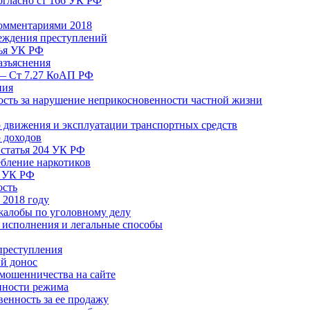
согласно ст 166 УК РФ
комментариями 2018
реждения преступлений
тья УК РФ
азъяснения
 — Ст 7.27 КоАП РФ
ния
ость за нарушение неприкосновенности частной жизни
движения и эксплуатации транспортных средств
 доходов
 статья 204 УК РФ
ебление наркотиков
я УК РФ
ость
 2018 году
жалобы по уголовному делу
 исполнения и легальные способы
преступления
й донос
мошенничества на сайте
нности режима
венность за ее продажу