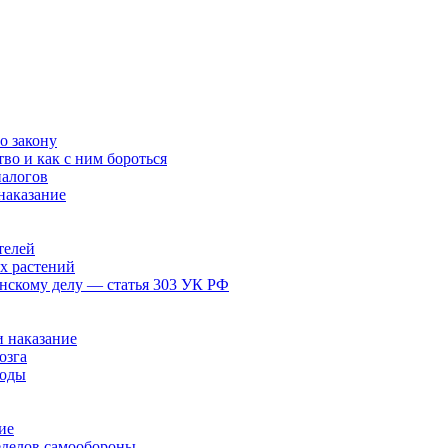
о закону
тво и как с ним бороться
налогов
наказание
телей
х растений
анскому делу — статья 303 УК РФ
 наказание
озга
воды
ие
еделов самообороны