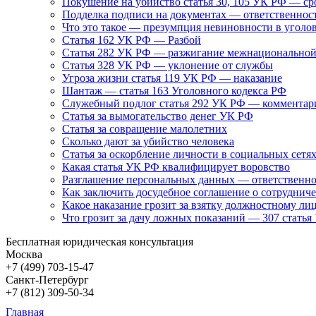
Покушение на убийство статья 30, 105 УК РФ — ср
Подделка подписи на документах — ответственнос
Что это такое — презумпция невиновности в уголо
Статья 162 УК РФ — Разбой
Статья 282 УК РФ — разжигание межнациональной
Статья 328 УК РФ — уклонение от службы
Угроза жизни статья 119 УК РФ — наказание
Шантаж — статья 163 Уголовного кодекса РФ
Служебный подлог статья 292 УК РФ — комментар
Статья за вымогательство денег УК РФ
Статья за совращение малолетних
Сколько дают за убийство человека
Статья за оскорбление личности в социальных сетя
Какая статья УК РФ квалифицирует воровство
Разглашение персональных данных — ответственно
Как заключить досудебное соглашение о сотрудниче
Какое наказание грозит за взятку должностному ли
Что грозит за дачу ложных показаний — 307 стать
Бесплатная юридическая консультация
Москва
+7 (499)
703-15-47
Санкт-Петербург
+7 (812)
309-50-34
Главная