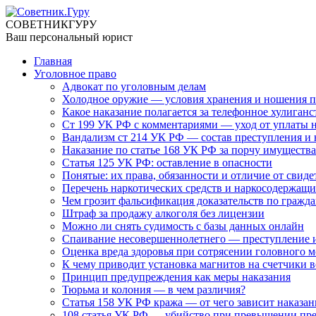
СОВЕТНИК
ГУРУ
Ваш персональный юрист
Главная
Уголовное право
Адвокат по уголовным делам
Холодное оружие — условия хранения и ношения п
Какое наказание полагается за телефонное хулиганс
Ст 199 УК РФ с комментариями — уход от уплаты 
Вандализм ст 214 УК РФ — состав преступления и 
Наказание по статье 168 УК РФ за порчу имущества
Статья 125 УК РФ: оставление в опасности
Понятые: их права, обязанности и отличие от свиде
Перечень наркотических средств и наркосодержащи
Чем грозит фальсификация доказательств по гражд
Штраф за продажу алкоголя без лицензии
Можно ли снять судимость с базы данных онлайн
Спаивание несовершеннолетнего — преступление и
Оценка вреда здоровья при сотрясении головного м
К чему приводит установка магнитов на счетчики 
Принцип предупреждения как меры наказания
Тюрьма и колония — в чем различия?
Статья 158 УК РФ кража — от чего зависит наказан
108 статья УК РФ — убийство при превышении пр