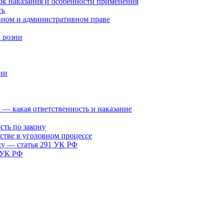
ок наказания и особенности применения
ть
вном и административном праве
 розни
ии
х — какая ответственность и наказание
сть по закону
стве в уголовном процессе
цу — статья 291 УК РФ
я УК РФ