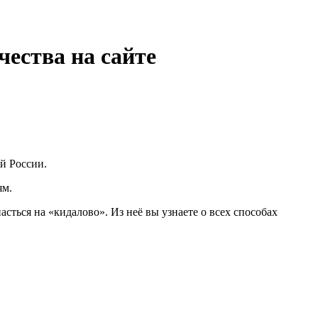
ества на сайте
й России.
ям.
сться на «кидалово». Из неё вы узнаете о всех способах