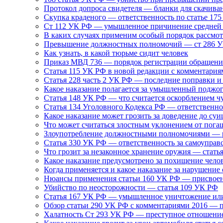
Протокол допроса свидетеля — бланки для скачива
Скупка краденого — ответственность по статье 17
Ст 112 УК РФ — умышленное причинение средней 
В каких случаях применим особый порядок рассмотр
Превышение должностных полномочий — ст 286 УК
Как узнать, в какой тюрьме сидит человек
Приказ МВД 736 — порядок регистрации обращени
Статья 115 УК РФ в новой редакции с комментария
Статья 228 часть 2 УК РФ — последние поправки и
Какое наказание полагается за умышленный поджо
Статья 148 УК РФ — что считается оскорблением 
Статья 134 Уголовного Кодекса РФ — ответственнос
Какое наказание может грозить за доведение до суи
Что может считаться злостным уклонением от пога
Злоупотребление должностными полномочиями — р
Статья 330 УК РФ — ответственность за самоуправ
Что грозит за незаконное хранение оружия — стать
Какое наказание предусмотрено за похищение чело
Когда применяется и какое наказание за нарушение
Нюансы применения статьи 160 УК РФ — присвоен
Убийство по неосторожности — статья 109 УК РФ
Статья 167 УК РФ — умышленное уничтожение ил
Обзор статьи 290 УК РФ с комментариями 2016 — 
Халатность Ст 293 УК РФ — преступное отношени