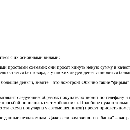
ться с их основными видами:
 простыми схемами: они просят кинуть некую сумму в качестве 
ль остается без товара, а у плохих людей денег становится боль
а большие деньги, знайте – это лохотрон! Обычно такие “фирмы” 
глядит следующим образом: покупателю звонят по телефону и пр
 с просьбой пополнить счет мобильника. Подобное нужно только
 эта схема популярна у автомошенников) просят прислать номе
е данные незнакомцам! Даже если вам звонят из “банка” – вас р