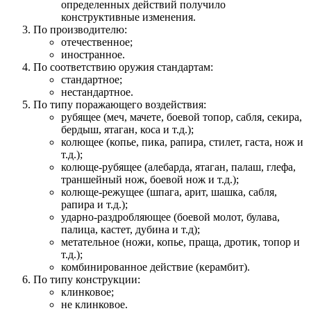
определенных действий получило
конструктивные изменения.
По производителю:
отечественное;
иностранное.
По соответствию оружия стандартам:
стандартное;
нестандартное.
По типу поражающего воздействия:
рубящее (меч, мачете, боевой топор, сабля, секира,
бердыш, ятаган, коса и т.д.);
колющее (копье, пика, рапира, стилет, гаста, нож и
т.д.);
колюще-рубящее (алебарда, ятаган, палаш, глефа,
траншейный нож, боевой нож и т.д.);
колюще-режущее (шпага, арит, шашка, сабля,
рапира и т.д.);
ударно-раздробляющее (боевой молот, булава,
палица, кастет, дубина и т.д);
метательное (ножи, копье, праща, дротик, топор и
т.д.);
комбинированное действие (керамбит).
По типу конструкции:
клинковое;
не клинковое.