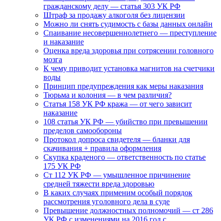
гражданскому делу — статья 303 УК РФ
Штраф за продажу алкоголя без лицензии
Можно ли снять судимость с базы данных онлайн
Спаивание несовершеннолетнего — преступление
и наказание
Оценка вреда здоровья при сотрясении головного
мозга
К чему приводит установка магнитов на счетчики
воды
Принцип предупреждения как меры наказания
Тюрьма и колония — в чем различия?
Статья 158 УК РФ кража — от чего зависит
наказание
108 статья УК РФ — убийство при превышении
пределов самообороны
Протокол допроса свидетеля — бланки для
скачивания + правила оформления
Скупка краденого — ответственность по статье
175 УК РФ
Ст 112 УК РФ — умышленное причинение
средней тяжести вреда здоровью
В каких случаях применим особый порядок
рассмотрения уголовного дела в суде
Превышение должностных полномочий — ст 286
УК РФ с изменениями на 2016 год с