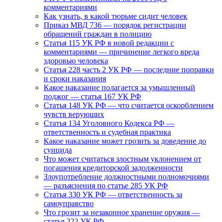
комментариями
Как узнать, в какой тюрьме сидит человек
Приказ МВД 736 — порядок регистрации
обращений граждан в полицию
Статья 115 УК РФ в новой редакции с
комментариями — причинение легкого вреда
здоровью человека
Статья 228 часть 2 УК РФ — последние поправки
и сроки наказания
Какое наказание полагается за умышленный
поджог — статья 167 УК РФ
Статья 148 УК РФ — что считается оскорблением
чувств верующих
Статья 134 Уголовного Кодекса РФ —
ответственность и судебная практика
Какое наказание может грозить за доведение до
суицида
Что может считаться злостным уклонением от
погашения кредиторской задолженности
Злоупотребление должностными полномочиями
— разъяснения по статье 285 УК РФ
Статья 330 УК РФ — ответственность за
самоуправство
Что грозит за незаконное хранение оружия —
статья 222 УК РФ