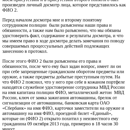
произведен личный досмотр лица, которое представилось как
ФИО 2.
Перед началом досмотра мне и второму понятому
сотрудником полиции были разъяснены наши права и
обязанности, а также нам было разъяснено, что мы обязаны
удостоверить факт, содержание и результаты досмотра, и что
мы имеем право в ходе досмотра делать замечания по поводу
совершаемых процессуальных действий подлежащих
занесению в протокол.
После этого ФИО 2 были разъяснены его права и
обязанности, после чего ему был задан вопрос, имеет ли он
при себе запрещенные гражданским оборотом предметы или
оружие, а также предметы добытые преступным путем. На
что ФИО 2 пояснил, что у него при себе в кожаном портфеле
находятся служебное удостоверение сотрудника МВД России
на имя капитана полиции ФИО, металлический жетон МВД
России, ключ от замка зажигания автомашины, брелок от
сигнализации от автомашины, банковская карта ОАО
«Сбербанк» на имя ФИО, карточки заместители на оружие и
автомашину на имя ФИО, проездной билет «Единый»,
которые он (ФИО 2) открыто похитил у неизвестного ему
гражданина 09 октября 2013 года, примерно в 18 часов 30
минут.