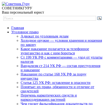
СОВЕТНИК
ГУРУ
Ваш персональный юрист
Главная
Уголовное право
Адвокат по уголовным делам
Холодное оружие — условия хранения и ношения
по закону
Какое наказание полагается за телефонное
хулиганство и как с ним бороться
Ст 199 УК РФ с комментариями — уход от уплаты
налогов
Вандализм ст 214 УК РФ — состав преступления
и наказание
Наказание по статье 168 УК РФ за порчу
имущества
Статья 125 УК РФ: оставление в опасности
Понятые: их права, обязанности и отличие от
свидетелей
Перечень наркотических средств и
наркосодержащих растений
Чем грозит фальсификация доказательств по