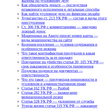
жалобы по уголовному делу
Как обналичить деньги — последствия
незаконного исполнения и легальные способы
Как найти уголовное дело по фамилии онлайн
Хулиганство ст. 213 УК РФ — состав и виды этого
преступления
Ст. 306 УК РФ с комментариями — заведомо
ложный донос
Мошенники на Авито просят номер карты —
виды мошенничества на сайте
Колония-поселение — условия содержания и
особенности режима
Что такое контрафактная продукция и какая
ответственность за ее продажу
Покушение на убийство статья 30, 105 УК РФ —
срок наказания и особенности применения
Подделка подписи на документах —
ответственность
Что это такое — презумпция невиновности в
уголовном и административном праве
Статья 162 УК РФ — Разбой
Статья 282 УК РФ — разжигание
межнациональной розни
Статья 328 УК РФ — уклонение от службы
Угроза жизни статья 119 УК РФ — наказание