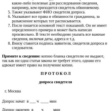
какие-либо полезные для расследования сведения,
например, кем приходится свидетель обвиняемому.
Также указывают ФИО свидетеля допроса.
Указывают все права и обязанности гражданина, за
разъяснение которых тот расписывается.
После пишется основной текст показаний. Он не имеет
определенного примера и может быть написан
произвольно. В тексте необходимо указать все важные
сведения, включая даты, адреса и т.д.
Внизу ставится подпись заявителя, свидетеля допроса и
следователя.
Примите к сведению:
копию бланка свидетелю не выдают,
так как ни одна статья закона не требует этого, однако его
адвокат имеет право на получение копии.
П Р О Т О К О Л
допроса свидетеля
г. Москва
17 ок
Допрос начат в ___ ч ____ мин
Допрос окончен в ___ ч ____ мин