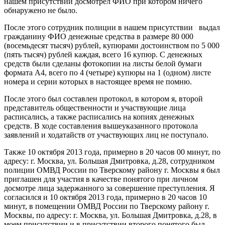
нашем присутствии досмотрел ФИО при котором ничего
обнаружено не было.
После этого сотрудник полиции в нашем присутствии выдал
гражданину ФИО денежные средства в размере 80 000
(восемьдесят тысяч) рублей, купюрами достоинством по 5 000
(пять тысяч) рублей каждая, всего 16 купюр. С денежных
средств были сделаны фотокопии на листы белой бумаги
формата А4, всего по 4 (четыре) купюры на 1 (одном) листе
номера и серии которых в настоящее время не помню.
После этого был составлен протокол, в котором я, второй
представитель общественности и участвующие лица
расписались, а также расписались на копиях денежных
средств. В ходе составления вышеуказанного протокола
заявлений и ходатайств от участвующих лиц не поступало.
Также 10 октября 2013 года, примерно в 20 часов 00 минут, по
адресу: г. Москва, ул. Большая Дмитровка, д.28, сотрудником
полиции ОМВД России по Тверскому району г. Москвы я был
приглашен для участия в качестве понятого при личном
досмотре лица задержанного за совершение преступления. Я
согласился и 10 октября 2013 года, примерно в 20 часов 10
минут, в помещении ОМВД России по Тверскому району г.
Москвы, по адресу: г. Москва, ул. Большая Дмитровка, д.28, в
моем присутствии и в присутствии второго понятого был