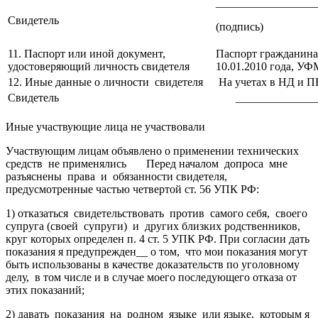
__________________
Свидетель
(подпись)
11. Паспорт или иной документ,
Паспорт гражданина 
удостоверяющий личность свидетеля
10.01.2010 года, УФ
12. Иные данные о личности свидетеля
На учетах в НД и П
Свидетель
______________
Иные участвующие лица не участвовали
Участвующим лицам объявлено о применении технических
средств не применялись Перед началом допроса мне
разъяснены права и обязанности свидетеля,
предусмотренные частью четвертой ст. 56 УПК РФ:
1) отказаться свидетельствовать против самого себя, своего
супруга (своей супруги) и других близких родственников,
круг которых определен п. 4 ст. 5 УПК РФ. При согласии дать
показания я предупрежден__ о том, что мои показания могут
быть использованы в качестве доказательств по уголовному
делу, в том числе и в случае моего последующего отказа от
этих показаний;
2) давать показания на родном языке или языке, которым я