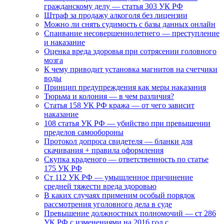
гражданскому делу — статья 303 УК РФ
Штраф за продажу алкоголя без лицензии
Можно ли снять судимость с базы данных онлайн
Спаивание несовершеннолетнего — преступление
и наказание
Оценка вреда здоровья при сотрясении головного
мозга
К чему приводит установка магнитов на счетчики
воды
Принцип предупреждения как меры наказания
Тюрьма и колония — в чем различия?
Статья 158 УК РФ кража — от чего зависит
наказание
108 статья УК РФ — убийство при превышении
пределов самообороны
Протокол допроса свидетеля — бланки для
скачивания + правила оформления
Скупка краденого — ответственность по статье
175 УК РФ
Ст 112 УК РФ — умышленное причинение
средней тяжести вреда здоровью
В каких случаях применим особый порядок
рассмотрения уголовного дела в суде
Превышение должностных полномочий — ст 286
УК РФ с изменениями на 2016 год с