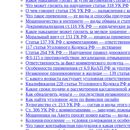
Какое наказание грозит за угон автомобиля статья 
Что может грозить на нарушение статьи 318 УК РФ
О чем говорит статья 156 УК РФ — разъяснения с 
Что такое превенция — ее виды и способы предуп
Мошенничество в интернете — виды обмана и ста
Декриминализация ст.116 УК РФ — юридические р
Какое наказание может грозить за мелкое хищение
Моральный вред ст 151 ГК РФ — нюансы примене
Статья 137 УК РФ с комментариями — ответственн
117 статья Уголовного Кодекса РФ — истязание
Статья 264 УК РФ — Нарушение правил дорожного 
ФЗ-115 о противодействии легализации отмыванию
Ответственность за факт коммерческого подкупа —
Особенности применения ст 6.9 КоАП РФ за употр
Незаконное проникновение в жилище — 139 стать
С какого возраста наступает уголовная ответственн
Квалификация 228 статьи Уголовного Кодекса РФ в
Какие сроки подачи и рассмотрения кассационной 
Как обналичить деньги — последствия незаконного
Как найти уголовное дело по фамилии онлайн
Хулиганство ст. 213 УК РФ — состав и виды этого 
Ст. 306 УК РФ с комментариями — заведомо ложны
Мошенники на Авито просят номер карты — виды 
Колония-поселение — условия содержания и особе
Что такое контрафактная продукция и какая ответст