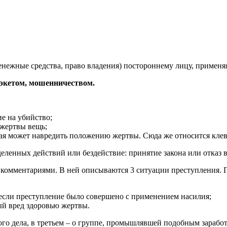
енежные средства, право владения) постороннему лицу, применя
рэкетом, мошенничеством.
е на убийство;
 жертвы вещь;
ая может навредить положению жертвы. Сюда же относится кле
енных действий или бездействие: принятие закона или отказ 
с комментариями. В ней описываются 3 ситуации преступления. 
 если преступление было совершено с применением насилия;
ый вред здоровью жертвы.
ого дела, в третьем – о группе, промышлявшей подобным заработ