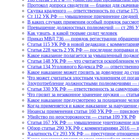
Протокол допроса свидетеля — бланки для скачива
Скупка краденого — ответственность по статье 17
Ст 112 УК РФ — умышленное причинение средней 
В каких случаях применим особый порядок рассмотр
Превышение должностных полномочий — ст 286 УК
Как узнать, в какой тюрьме сидит человек
Приказ МВД 736 — порядок регистрации обращени
Статья 115 УК РФ в новой редакции с комментария
Статья 228 часть 2 УК РФ — последние поправки и
Какое наказание полагается за умышленный поджо
Статья 148 УК РФ — что считается оскорблением 
Статья 134 Уголовного Кодекса РФ — ответственнос
Какое наказание может грозить за доведение до суи
Что может считаться злостным уклонением от пога
Злоупотребление должностными полномочиями — р
Статья 330 УК РФ — ответственность за самоуправ
Что грозит за незаконное хранение оружия — стать
Какое наказание предусмотрено за похищение чело
Когда применяется и какое наказание за нарушение
Нюансы применения статьи 160 УК РФ — присвоен
Убийство по неосторожности — статья 109 УК РФ
Статья 167 УК РФ — умышленное уничтожение ил
Обзор статьи 290 УК РФ с комментариями 2016 — 
Халатность Ст 293 УК РФ — преступное отношени