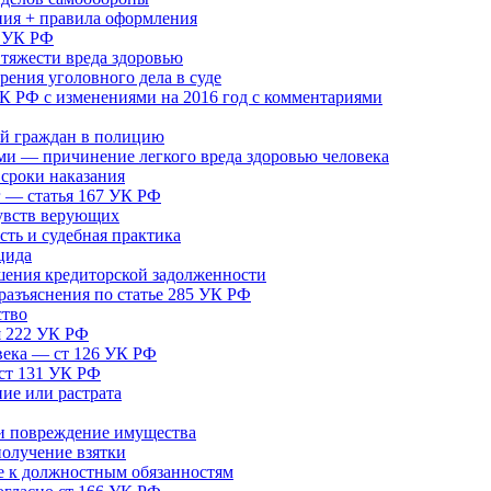
ния + правила оформления
5 УК РФ
тяжести вреда здоровью
ения уголовного дела в суде
 РФ с изменениями на 2016 год с комментариями
й граждан в полицию
ми — причинение легкого вреда здоровью человека
 сроки наказания
г — статья 167 УК РФ
чувств верующих
ть и судебная практика
цида
шения кредиторской задолженности
азъяснения по статье 285 УК РФ
ство
я 222 УК РФ
века — ст 126 УК РФ
 ст 131 УК РФ
ие или растрата
и повреждение имущества
получение взятки
е к должностным обязанностям