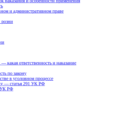
ок наказания и особенности применения
ть
вном и административном праве
 розни
ии
х — какая ответственность и наказание
сть по закону
стве в уголовном процессе
цу — статья 291 УК РФ
я УК РФ