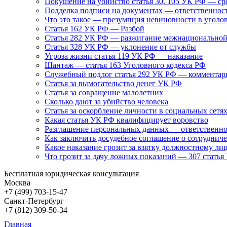
Покушение на убийство статья 30, 105 УК РФ — ср
Подделка подписи на документах — ответственнос
Что это такое — презумпция невиновности в уголо
Статья 162 УК РФ — Разбой
Статья 282 УК РФ — разжигание межнациональной
Статья 328 УК РФ — уклонение от службы
Угроза жизни статья 119 УК РФ — наказание
Шантаж — статья 163 Уголовного кодекса РФ
Служебный подлог статья 292 УК РФ — комментар
Статья за вымогательство денег УК РФ
Статья за совращение малолетних
Сколько дают за убийство человека
Статья за оскорбление личности в социальных сетя
Какая статья УК РФ квалифицирует воровство
Разглашение персональных данных — ответственно
Как заключить досудебное соглашение о сотрудниче
Какое наказание грозит за взятку должностному ли
Что грозит за дачу ложных показаний — 307 стать
Бесплатная юридическая консультация
Москва
+7 (499)
703-15-47
Санкт-Петербург
+7 (812)
309-50-34
Главная