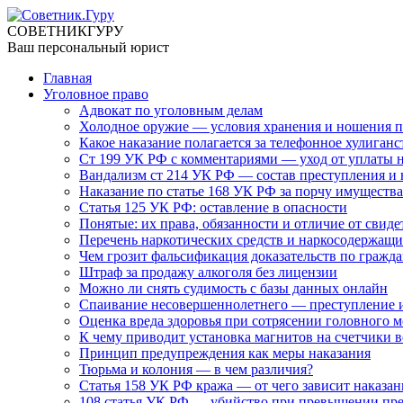
СОВЕТНИК
ГУРУ
Ваш персональный юрист
Главная
Уголовное право
Адвокат по уголовным делам
Холодное оружие — условия хранения и ношения п
Какое наказание полагается за телефонное хулиганс
Ст 199 УК РФ с комментариями — уход от уплаты 
Вандализм ст 214 УК РФ — состав преступления и 
Наказание по статье 168 УК РФ за порчу имущества
Статья 125 УК РФ: оставление в опасности
Понятые: их права, обязанности и отличие от свиде
Перечень наркотических средств и наркосодержащи
Чем грозит фальсификация доказательств по гражд
Штраф за продажу алкоголя без лицензии
Можно ли снять судимость с базы данных онлайн
Спаивание несовершеннолетнего — преступление и
Оценка вреда здоровья при сотрясении головного м
К чему приводит установка магнитов на счетчики 
Принцип предупреждения как меры наказания
Тюрьма и колония — в чем различия?
Статья 158 УК РФ кража — от чего зависит наказан
108 статья УК РФ — убийство при превышении пр