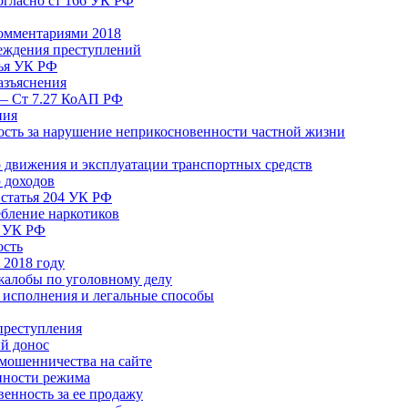
согласно ст 166 УК РФ
комментариями 2018
реждения преступлений
тья УК РФ
азъяснения
 — Ст 7.27 КоАП РФ
ния
ость за нарушение неприкосновенности частной жизни
движения и эксплуатации транспортных средств
 доходов
 статья 204 УК РФ
ебление наркотиков
я УК РФ
ость
 2018 году
жалобы по уголовному делу
 исполнения и легальные способы
преступления
й донос
мошенничества на сайте
нности режима
венность за ее продажу