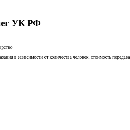
нег УК РФ
ирство.
азания в зависимости от количества человек, стоимость передав