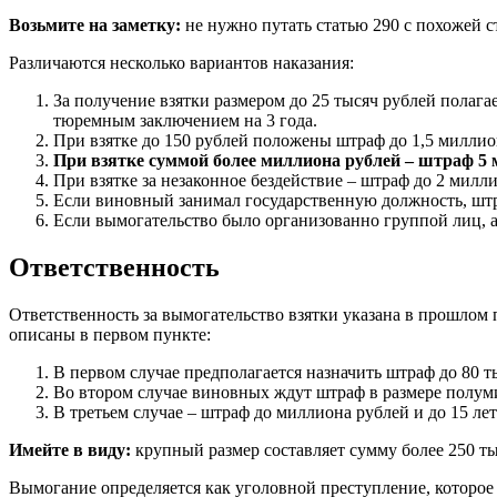
Возьмите на заметку:
не нужно путать статью 290 с похожей ст
Различаются несколько вариантов наказания:
За получение взятки размером до 25 тысяч рублей полаг
тюремным заключением на 3 года.
При взятке до 150 рублей положены штраф до 1,5 миллио
При взятке суммой более миллиона рублей – штраф 5 
При взятке за незаконное бездействие – штраф до 2 милли
Если виновный занимал государственную должность, штра
Если вымогательство было организованно группой лиц, а 
Ответственность
Ответственность за вымогательство взятки указана в прошлом 
описаны в первом пункте:
В первом случае предполагается назначить штраф до 80 т
Во втором случае виновных ждут штраф в размере полуми
В третьем случае – штраф до миллиона рублей и до 15 ле
Имейте в виду:
крупный размер составляет сумму более 250 т
Вымогание определяется как уголовной преступление, которое р