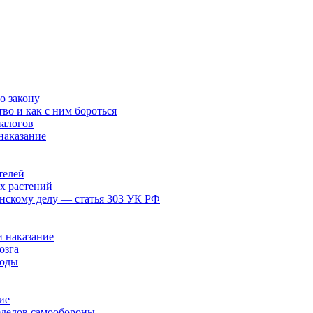
о закону
тво и как с ним бороться
налогов
наказание
телей
х растений
анскому делу — статья 303 УК РФ
 наказание
озга
воды
ие
еделов самообороны