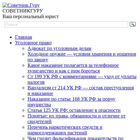
СОВЕТНИК
ГУРУ
Ваш персональный юрист
Главная
Уголовное право
Адвокат по уголовным делам
Холодное оружие — условия хранения и ношения
по закону
Какое наказание полагается за телефонное
хулиганство и как с ним бороться
Ст 199 УК РФ с комментариями — уход от уплаты
налогов
Вандализм ст 214 УК РФ — состав преступления
и наказание
Наказание по статье 168 УК РФ за порчу
имущества
Статья 125 УК РФ: оставление в опасности
Понятые: их права, обязанности и отличие от
свидетелей
Перечень наркотических средств и
наркосодержащих растений
Чем грозит фальсификация доказательств по