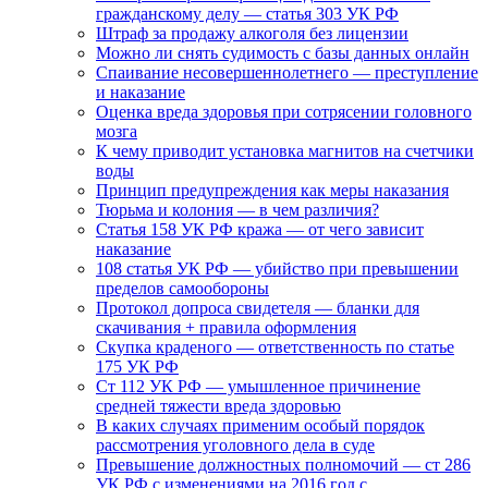
гражданскому делу — статья 303 УК РФ
Штраф за продажу алкоголя без лицензии
Можно ли снять судимость с базы данных онлайн
Спаивание несовершеннолетнего — преступление
и наказание
Оценка вреда здоровья при сотрясении головного
мозга
К чему приводит установка магнитов на счетчики
воды
Принцип предупреждения как меры наказания
Тюрьма и колония — в чем различия?
Статья 158 УК РФ кража — от чего зависит
наказание
108 статья УК РФ — убийство при превышении
пределов самообороны
Протокол допроса свидетеля — бланки для
скачивания + правила оформления
Скупка краденого — ответственность по статье
175 УК РФ
Ст 112 УК РФ — умышленное причинение
средней тяжести вреда здоровью
В каких случаях применим особый порядок
рассмотрения уголовного дела в суде
Превышение должностных полномочий — ст 286
УК РФ с изменениями на 2016 год с