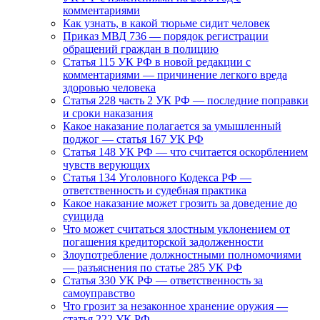
комментариями
Как узнать, в какой тюрьме сидит человек
Приказ МВД 736 — порядок регистрации
обращений граждан в полицию
Статья 115 УК РФ в новой редакции с
комментариями — причинение легкого вреда
здоровью человека
Статья 228 часть 2 УК РФ — последние поправки
и сроки наказания
Какое наказание полагается за умышленный
поджог — статья 167 УК РФ
Статья 148 УК РФ — что считается оскорблением
чувств верующих
Статья 134 Уголовного Кодекса РФ —
ответственность и судебная практика
Какое наказание может грозить за доведение до
суицида
Что может считаться злостным уклонением от
погашения кредиторской задолженности
Злоупотребление должностными полномочиями
— разъяснения по статье 285 УК РФ
Статья 330 УК РФ — ответственность за
самоуправство
Что грозит за незаконное хранение оружия —
статья 222 УК РФ