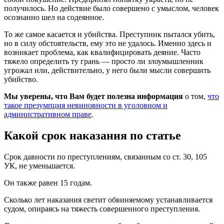
получилось. Но действие было совершено с умыслом, человек
осознанно шел на содеянное.
То же самое касается и убийства. Преступник пытался убить,
но в силу обстоятельств, ему это не удалось. Именно здесь и
возникает проблема, как квалифицировать деяние. Часто
тяжело определить ту грань — просто ли злоумышленник
угрожал или, действительно, у него были мысли совершить
убийство.
Мы уверены, что Вам будет полезна информация
о том,
что
такое презумпция невиновности в уголовном и
административном праве
.
Какой срок наказания по статье
Срок давности по преступлениям, связанным со ст. 30, 105
УК, не уменьшается.
Он также равен 15 годам.
Сколько лет наказания светит обвиняемому устанавливается
судом, опираясь на тяжесть совершенного преступления.