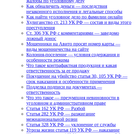
жалобы по уголовному делу
Как обналичить деньги — последствия
незаконного исполнения и легальные способы
Как найти уголовное дело по фамилии онлайн
Хулиганство ст. 213 УК РФ — состав и виды этого
преступления
Ст. 306 УК РФ с комментариями — заведомо
ложный донос
Мошенники на Авито просят номер карты —
виды мошенничества на сайте
Колония-поселение — условия содержания и
особенности режима
Что такое контрафактная продукция и какая
ответственность за ее продажу
Покушение на убийство статья 30, 105 УК РФ —
срок наказания и особенности применения
Подделка подписи на документах —
ответственность
Что это такое — презумпция невиновности в
уголовном и административном праве
Статья 162 УК РФ — Разбой
Статья 282 УК РФ — разжигание
межнациональной розни
Статья 328 УК РФ — уклонение от службы
Угроза жизни статья 119 УК РФ — наказание