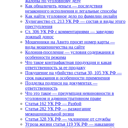
жалобы по уголовному делу
Как обналичить деньги — последствия
незаконного исполнения и легальные способы
Как найти уголовное дело по фамилии онлайн
Хулиганство ст. 213 УК РФ — состав и виды этого
преступления
Ст. 306 УК РФ с комментариями — заведомо
ложный донос
Мошенники на Авито просят номер карты —
виды мошенничества на сайте
Колония-поселение — условия содержания и
особенности режима
Что такое контрафактная продукция и какая
ответственность за ее продажу
Покушение на убийство статья 30, 105 УК РФ —
срок наказания и особенности применения
Подделка подписи на документах —
ответственность
Что это такое — презумпция невиновности в
уголовном и административном праве
Статья 162 УК РФ — Разбой
Статья 282 УК РФ — разжигание
межнациональной розни
Статья 328 УК РФ — уклонение от службы
Угроза жизни статья 119 УК РФ — наказание