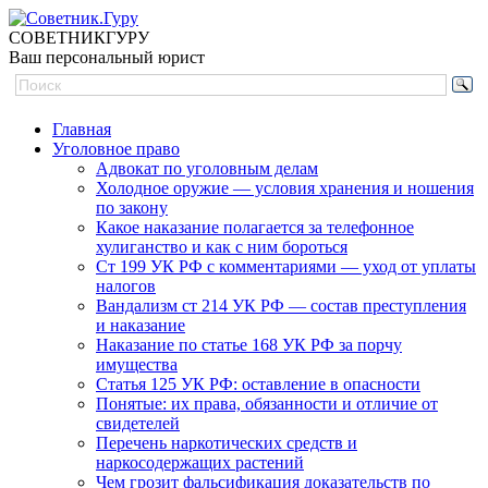
СОВЕТНИК
ГУРУ
Ваш персональный юрист
Главная
Уголовное право
Адвокат по уголовным делам
Холодное оружие — условия хранения и ношения
по закону
Какое наказание полагается за телефонное
хулиганство и как с ним бороться
Ст 199 УК РФ с комментариями — уход от уплаты
налогов
Вандализм ст 214 УК РФ — состав преступления
и наказание
Наказание по статье 168 УК РФ за порчу
имущества
Статья 125 УК РФ: оставление в опасности
Понятые: их права, обязанности и отличие от
свидетелей
Перечень наркотических средств и
наркосодержащих растений
Чем грозит фальсификация доказательств по