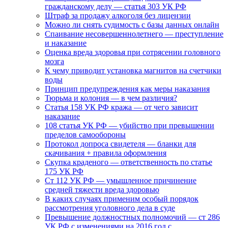
гражданскому делу — статья 303 УК РФ
Штраф за продажу алкоголя без лицензии
Можно ли снять судимость с базы данных онлайн
Спаивание несовершеннолетнего — преступление
и наказание
Оценка вреда здоровья при сотрясении головного
мозга
К чему приводит установка магнитов на счетчики
воды
Принцип предупреждения как меры наказания
Тюрьма и колония — в чем различия?
Статья 158 УК РФ кража — от чего зависит
наказание
108 статья УК РФ — убийство при превышении
пределов самообороны
Протокол допроса свидетеля — бланки для
скачивания + правила оформления
Скупка краденого — ответственность по статье
175 УК РФ
Ст 112 УК РФ — умышленное причинение
средней тяжести вреда здоровью
В каких случаях применим особый порядок
рассмотрения уголовного дела в суде
Превышение должностных полномочий — ст 286
УК РФ с изменениями на 2016 год с