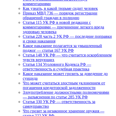
комментариями
Как узнать, в какой тюрьме сидит человек
Приказ МВД 736 — порядок регистрации
обращений граждан в полицию
Статья 115 УК РФ в новой редакции с
комментариями — причинение легкого вреда
здоровью человека
Статья 228 часть 2 УК РФ — последние поправки
и сроки наказания
Какое наказание полагается за умышленный
поджог — статья 167 УК РФ
Статья 148 УК РФ — что считается оскорблением
чувств верующих
Статья 134 Уголовного Кодекса РФ —
ответственность и судебная практика
Какое наказание может грозить за доведение до
суицида
Что может считаться злостным уклонением от
погашения кредиторской задолженности
Злоупотребление должностными полномочиями
— разъяснения по статье 285 УК РФ
Статья 330 УК РФ — ответственность за
самоуправство
Что грозит за незаконное хранение оружия —
статья 222 УК РФ