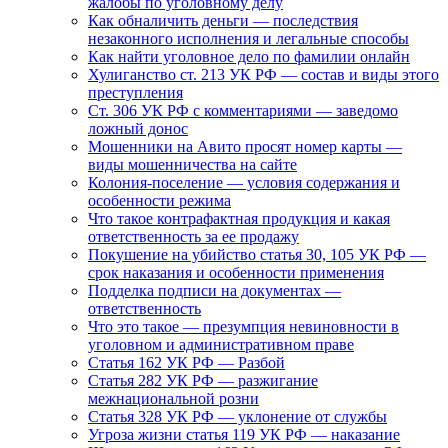
жалобы по уголовному делу
Как обналичить деньги — последствия
незаконного исполнения и легальные способы
Как найти уголовное дело по фамилии онлайн
Хулиганство ст. 213 УК РФ — состав и виды этого
преступления
Ст. 306 УК РФ с комментариями — заведомо
ложный донос
Мошенники на Авито просят номер карты —
виды мошенничества на сайте
Колония-поселение — условия содержания и
особенности режима
Что такое контрафактная продукция и какая
ответственность за ее продажу
Покушение на убийство статья 30, 105 УК РФ —
срок наказания и особенности применения
Подделка подписи на документах —
ответственность
Что это такое — презумпция невиновности в
уголовном и административном праве
Статья 162 УК РФ — Разбой
Статья 282 УК РФ — разжигание
межнациональной розни
Статья 328 УК РФ — уклонение от службы
Угроза жизни статья 119 УК РФ — наказание