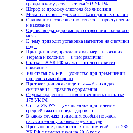
гражданскому делу — статья 303 УК РФ
Штраф за продажу алкоголя без лицензии
Можно ли снять судимость с базы данных онлайн
Спаивание несовершеннолетнего — преступление
и наказание
Оценка вреда здоровья при сотрясении головного
мозга
К чему приводит установка магнитов на счетчики
воды
Принцип предупреждения как меры наказания
Тюрьма и колония — в чем различия?
Статья 158 УК РФ кража — от чего зависит
наказание
108 статья УК РФ — убийство при превышении
пределов самообороны
Протокол допроса свидетеля — бланки для
скачивания + правила оформления
Скупка краденого — ответственность по статье
175 УК РФ
Ст 112 УК РФ — умышленное причинение
средней тяжести вреда здоровью
В каких случаях применим особый порядок
рассмотрения уголовного дела в суде
Превышение должностных полномочий — ст 286
УК РФ с изменениями на 2016 год с