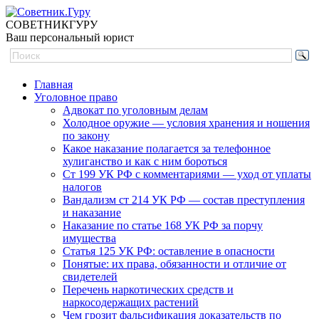
СОВЕТНИК
ГУРУ
Ваш персональный юрист
Главная
Уголовное право
Адвокат по уголовным делам
Холодное оружие — условия хранения и ношения
по закону
Какое наказание полагается за телефонное
хулиганство и как с ним бороться
Ст 199 УК РФ с комментариями — уход от уплаты
налогов
Вандализм ст 214 УК РФ — состав преступления
и наказание
Наказание по статье 168 УК РФ за порчу
имущества
Статья 125 УК РФ: оставление в опасности
Понятые: их права, обязанности и отличие от
свидетелей
Перечень наркотических средств и
наркосодержащих растений
Чем грозит фальсификация доказательств по