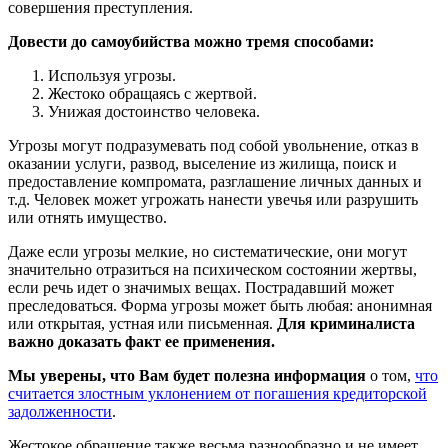
совершения преступления.
Довести до самоубийства можно тремя способами:
Используя угрозы.
Жестоко обращаясь с жертвой.
Унижая достоинство человека.
Угрозы могут подразумевать под собой увольнение, отказ в
оказании услуги, развод, выселение из жилища, поиск и
предоставление компромата, разглашение личных данных и
т.д. Человек может угрожать нанести увечья или разрушить
или отнять имущество.
Даже если угрозы мелкие, но систематические, они могут
значительно отразиться на психическом состоянии жертвы,
если речь идет о значимых вещах. Пострадавший может
преследоваться. Форма угрозы может быть любая: анонимная
или открытая, устная или письменная.
Для криминалиста
важно доказать факт ее применения.
Мы уверены, что Вам будет полезна информация
о том,
что
считается злостным уклонением от погашения кредиторской
задолженности
.
Жестокое обращение также весьма разнообразно и не имеет