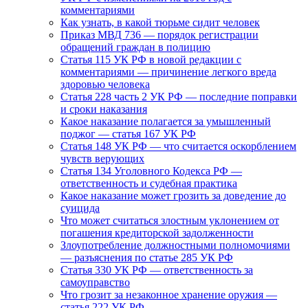
комментариями
Как узнать, в какой тюрьме сидит человек
Приказ МВД 736 — порядок регистрации
обращений граждан в полицию
Статья 115 УК РФ в новой редакции с
комментариями — причинение легкого вреда
здоровью человека
Статья 228 часть 2 УК РФ — последние поправки
и сроки наказания
Какое наказание полагается за умышленный
поджог — статья 167 УК РФ
Статья 148 УК РФ — что считается оскорблением
чувств верующих
Статья 134 Уголовного Кодекса РФ —
ответственность и судебная практика
Какое наказание может грозить за доведение до
суицида
Что может считаться злостным уклонением от
погашения кредиторской задолженности
Злоупотребление должностными полномочиями
— разъяснения по статье 285 УК РФ
Статья 330 УК РФ — ответственность за
самоуправство
Что грозит за незаконное хранение оружия —
статья 222 УК РФ