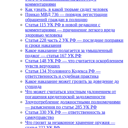
комментариями
Как узнать, в какой тюрьме сидит человек
Приказ МВД 736 — порядок регистрации
обращений граждан в полицию
Статья 115 УК РФ в новой редакции с
комментариями — причинение легкого вреда
здоровью человека
Статья 228 часть 2 УК РФ — последние поправки
и сроки наказания
Какое наказание полагается за умышленный
поджог — статья 167 УК РФ
Статья 148 УК РФ — что считается оскорблением
чувств верующих
Статья 134 Уголовного Кодекса РФ —
ответственность и судебная практика
Какое наказание может грозить за доведение до
суицида
Что может считаться злостным уклонением от
погашения кредиторской задолженности
Злоупотребление должностными полномочиями
— разъяснения по статье 285 УК РФ
Статья 330 УК РФ — ответственность за
самоуправство
Что грозит за незаконное хранение оружия —
статья 222 УК РФ