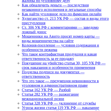
жалобы по уголовному делу
Как обналичить деньги — последствия
незаконного исполнения и легальные способы
Как найти уголовное дело по фамилии онлайн
Хулиганство ст. 213 УК РФ — состав и виды этого
преступления
Ст. 306 УК РФ с комментариями — заведомо
ложный донос
Мошенники на Авито просят номер карты —
виды мошенничества на сайте
Колония-поселение — условия содержания и
особенности режима
Что такое контрафактная продукция и какая
ответственность за ее продажу
Покушение на убийство статья 30, 105 УК РФ —
срок наказания и особенности применения
Подделка подписи на документах —
ответственность
Что это такое — презумпция невиновности в
уголовном и административном праве
Статья 162 УК РФ — Разбой
Статья 282 УК РФ — разжигание
межнациональной розни
Статья 328 УК РФ — уклонение от службы
Угроза жизни статья 119 УК РФ — наказание