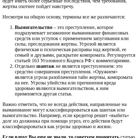
будет иметь более серьезные последствия, чем требования,
жертва охотнее пойдет навстречу.
Несмотря на общую основу, термины все же различаются:
Вымогательство
– это преступление, которое
подразумевает незаконное выманивание финансовых
средств или уступок с применением запугивания или
силы, преследования жертвы. Угрозой является
физическая и психическая расправы над жертвой, ее
семьей и друзьями, раскрытие компромата. Регулируется
статьей 163 Уголовного Кодекса РФ с комментариями.
Отдельно
шантаж
не является преступлением: это
средство совершения преступления. «Оружием»
является угроза разоблачения тайн жертвы, компромата
на нее. Угрозы убийства или причинения вреда
здоровью являются вымогательством, к ним
применяется другая статья.
Важно отметить, что не всегда действия, направленные на
выманивание могут классифицироваться как шантаж или
вымогательство. Например, если кредитор решит «выбить»
долг из должника при помощи угроз, его действия будут
классифицироваться как угрозы здоровью и жизни.
Если вдруг Вы еще не знали, то советуем прочитать
статью