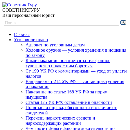
СОВЕТНИК
ГУРУ
Ваш персональный юрист
Главная
Уголовное право
Адвокат по уголовным делам
Холодное оружие — условия хранения и ношения
по закону
Какое наказание полагается за телефонное
хулиганство и как с ним бороться
Ст 199 УК РФ с комментариями — уход от уплаты
налогов
Вандализм ст 214 УК РФ — состав преступления
и наказание
Наказание по статье 168 УК РФ за порчу
имущества
Статья 125 УК РФ: оставление в опасности
Понятые: их права, обязанности и отличие от
свидетелей
Перечень наркотических средств и
наркосодержащих растений
Чем грозит фальсификация доказательств по