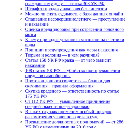
гражданскому делу — статья 303 УК РФ
Штраф за продажу алкоголя без лицензии
Можно ли снять судимость с базы данных онлайн
Спаивание несовершеннолетнего — преступление
и наказание
Оценка вреда здоровья при сотрясении головного
мозга
К чему приводит установка магнитов на счетчики
воды
Принцип предупреждения как меры наказания
Тюрьма и колония — в чем различия?
Статья 158 УК РФ кража — от чего зависит
наказание
108 статья УК РФ — убийство при превышении
пределов самообороны
Протокол допроса свидетеля — бланки для
скачивания + правила оформления
Скупка краденого — ответственность по статье
175 УК РФ
Ст 112 УК РФ — умышленное причинение
средней тяжести вреда здоровью
В каких случаях применим особый порядок
рассмотрения уголовного дела в суде
Превышение должностных полномочий — ст 286
УК РФ с изменениями на 2016 год с