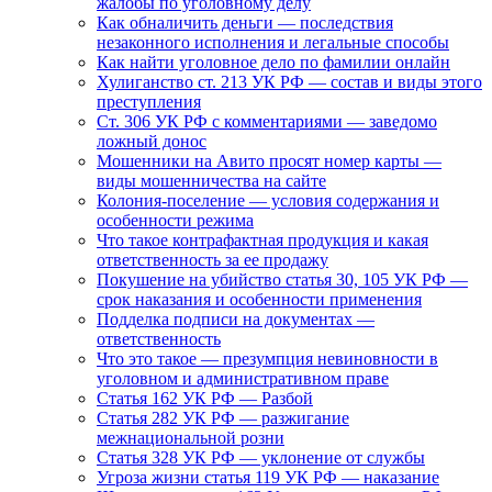
жалобы по уголовному делу
Как обналичить деньги — последствия
незаконного исполнения и легальные способы
Как найти уголовное дело по фамилии онлайн
Хулиганство ст. 213 УК РФ — состав и виды этого
преступления
Ст. 306 УК РФ с комментариями — заведомо
ложный донос
Мошенники на Авито просят номер карты —
виды мошенничества на сайте
Колония-поселение — условия содержания и
особенности режима
Что такое контрафактная продукция и какая
ответственность за ее продажу
Покушение на убийство статья 30, 105 УК РФ —
срок наказания и особенности применения
Подделка подписи на документах —
ответственность
Что это такое — презумпция невиновности в
уголовном и административном праве
Статья 162 УК РФ — Разбой
Статья 282 УК РФ — разжигание
межнациональной розни
Статья 328 УК РФ — уклонение от службы
Угроза жизни статья 119 УК РФ — наказание