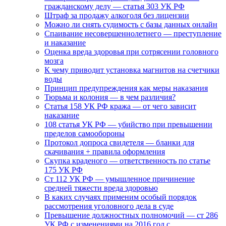
гражданскому делу — статья 303 УК РФ
Штраф за продажу алкоголя без лицензии
Можно ли снять судимость с базы данных онлайн
Спаивание несовершеннолетнего — преступление
и наказание
Оценка вреда здоровья при сотрясении головного
мозга
К чему приводит установка магнитов на счетчики
воды
Принцип предупреждения как меры наказания
Тюрьма и колония — в чем различия?
Статья 158 УК РФ кража — от чего зависит
наказание
108 статья УК РФ — убийство при превышении
пределов самообороны
Протокол допроса свидетеля — бланки для
скачивания + правила оформления
Скупка краденого — ответственность по статье
175 УК РФ
Ст 112 УК РФ — умышленное причинение
средней тяжести вреда здоровью
В каких случаях применим особый порядок
рассмотрения уголовного дела в суде
Превышение должностных полномочий — ст 286
УК РФ с изменениями на 2016 год с