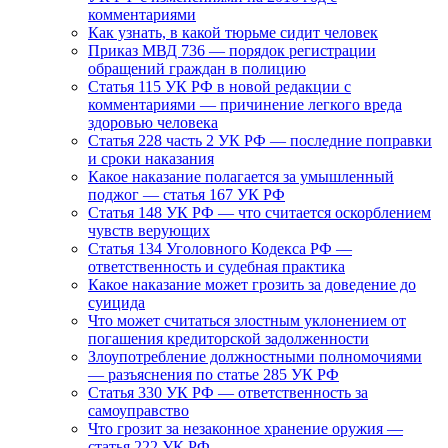
комментариями
Как узнать, в какой тюрьме сидит человек
Приказ МВД 736 — порядок регистрации
обращений граждан в полицию
Статья 115 УК РФ в новой редакции с
комментариями — причинение легкого вреда
здоровью человека
Статья 228 часть 2 УК РФ — последние поправки
и сроки наказания
Какое наказание полагается за умышленный
поджог — статья 167 УК РФ
Статья 148 УК РФ — что считается оскорблением
чувств верующих
Статья 134 Уголовного Кодекса РФ —
ответственность и судебная практика
Какое наказание может грозить за доведение до
суицида
Что может считаться злостным уклонением от
погашения кредиторской задолженности
Злоупотребление должностными полномочиями
— разъяснения по статье 285 УК РФ
Статья 330 УК РФ — ответственность за
самоуправство
Что грозит за незаконное хранение оружия —
статья 222 УК РФ