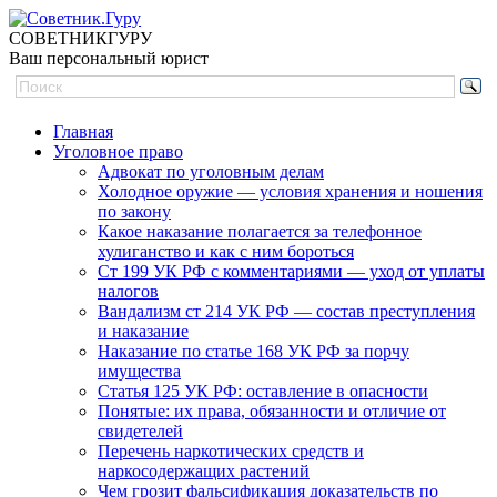
СОВЕТНИК
ГУРУ
Ваш персональный юрист
Главная
Уголовное право
Адвокат по уголовным делам
Холодное оружие — условия хранения и ношения
по закону
Какое наказание полагается за телефонное
хулиганство и как с ним бороться
Ст 199 УК РФ с комментариями — уход от уплаты
налогов
Вандализм ст 214 УК РФ — состав преступления
и наказание
Наказание по статье 168 УК РФ за порчу
имущества
Статья 125 УК РФ: оставление в опасности
Понятые: их права, обязанности и отличие от
свидетелей
Перечень наркотических средств и
наркосодержащих растений
Чем грозит фальсификация доказательств по