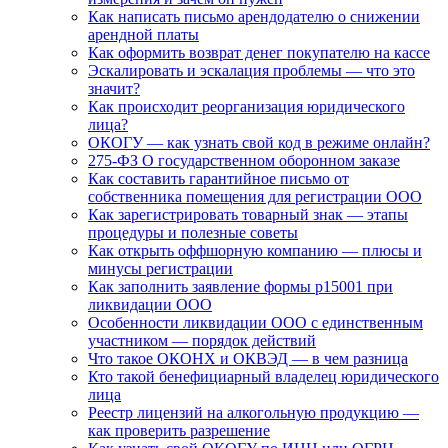
Как написать письмо арендодателю о снижении
арендной платы
Как оформить возврат денег покупателю на кассе
Эскалировать и эскалация проблемы — что это
значит?
Как происходит реорганизация юридического
лица?
ОКОГУ — как узнать свой код в режиме онлайн?
275-ФЗ О государственном оборонном заказе
Как составить гарантийное письмо от
собственника помещения для регистрации ООО
Как зарегистрировать товарный знак — этапы
процедуры и полезные советы
Как открыть оффшорную компанию — плюсы и
минусы регистрации
Как заполнить заявление формы р15001 при
ликвидации ООО
Особенности ликвидации ООО с единственным
участником — порядок действий
Что такое ОКОНХ и ОКВЭД — в чем разница
Кто такой бенефициарный владелец юридического
лица
Реестр лицензий на алкогольную продукцию —
как проверить разрешение