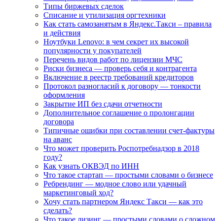
Типы биржевых сделок
Списание и утилизация оргтехники
Как стать самозанятым в Яндекс.Такси – правила
и действия
Ноутбуки Lenovo: в чем секрет их высокой
популярности у покупателей
Перечень видов работ по лицензии МЧС
Риски бизнеса — проверь себя и контрагента
Включение в реестр требований кредиторов
Протокол разногласий к договору — тонкости
оформления
Закрытие ИП без сдачи отчетности
Дополнительное соглашение о пролонгации
договора
Типичные ошибки при составлении счет-фактуры
на аванс
Что может проверить Роспотребнадзор в 2018
году?
Как узнать ОКВЭД по ИНН
Что такое стартап — простыми словами о бизнесе
Ребрендинг — модное слово или удачный
маркетинговый ход?
Хочу стать партнером Яндекс Такси — как это
сделать?
Что такое лизинг — простыми словами о сложном