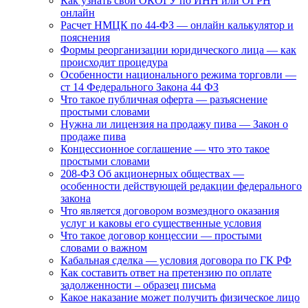
Как узнать свой ОКОГУ по ИНН или ОГРН
онлайн
Расчет НМЦК по 44-ФЗ — онлайн калькулятор и
пояснения
Формы реорганизации юридического лица — как
происходит процедура
Особенности национального режима торговли —
ст 14 Федерального Закона 44 ФЗ
Что такое публичная оферта — разъяснение
простыми словами
Нужна ли лицензия на продажу пива — Закон о
продаже пива
Концессионное соглашение — что это такое
простыми словами
208-ФЗ Об акционерных обществах —
особенности действующей редакции федерального
закона
Что является договором возмездного оказания
услуг и каковы его существенные условия
Что такое договор концессии — простыми
словами о важном
Кабальная сделка — условия договора по ГК РФ
Как составить ответ на претензию по оплате
задолженности – образец письма
Какое наказание может получить физическое лицо