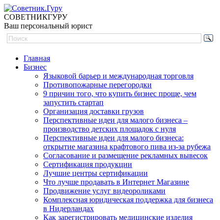
СОВЕТНИК
ГУРУ
Ваш персональный юрист
Главная
Бизнес
Языковой барьер и международная торговля
Противопожарные перегородки
9 причин того, что купить бизнес проще, чем
запустить стартап
Организация доставки грузов
Перспективные идеи для малого бизнеса –
производство детских площадок с нуля
Перспективные идеи для малого бизнеса:
открытие магазина крафтового пива из-за рубежа
Согласование и размещение рекламных вывесок
Сертификация продукции
Лучшие центры сертификации
Что лучше продавать в Интернет Магазине
Продвижение услуг видеороликами
Комплексная юридическая поддержка для бизнеса
в Нидерландах
Как зарегистрировать медицинские изделия