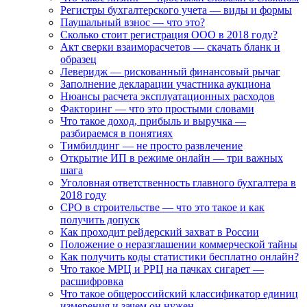
Регистры бухгалтерского учета — виды и формы
Паушальный взнос — что это?
Сколько стоит регистрация ООО в 2018 году?
Акт сверки взаиморасчетов — скачать бланк и
образец
Леверидж — рискованный финансовый рычаг
Заполнение декларации участника аукциона
Нюансы расчета эксплуатационных расходов
Факторинг — что это простыми словами
Что такое доход, прибыль и выручка —
разбираемся в понятиях
Тимбилдинг — не просто развлечение
Открытие ИП в режиме онлайн — три важных
шага
Уголовная ответственность главного бухгалтера в
2018 году
СРО в строительстве — что это такое и как
получить допуск
Как проходит рейдерский захват в России
Положение о неразглашении коммерческой тайны
Как получить коды статистики бесплатно онлайн?
Что такое МРЦ и РРЦ на пачках сигарет —
расшифровка
Что такое общероссийский классификатор единиц
измерения и зачем он нужен