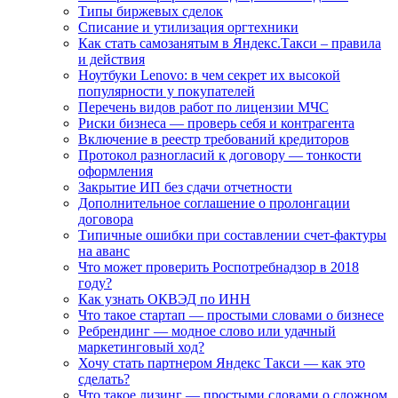
Типы биржевых сделок
Списание и утилизация оргтехники
Как стать самозанятым в Яндекс.Такси – правила
и действия
Ноутбуки Lenovo: в чем секрет их высокой
популярности у покупателей
Перечень видов работ по лицензии МЧС
Риски бизнеса — проверь себя и контрагента
Включение в реестр требований кредиторов
Протокол разногласий к договору — тонкости
оформления
Закрытие ИП без сдачи отчетности
Дополнительное соглашение о пролонгации
договора
Типичные ошибки при составлении счет-фактуры
на аванс
Что может проверить Роспотребнадзор в 2018
году?
Как узнать ОКВЭД по ИНН
Что такое стартап — простыми словами о бизнесе
Ребрендинг — модное слово или удачный
маркетинговый ход?
Хочу стать партнером Яндекс Такси — как это
сделать?
Что такое лизинг — простыми словами о сложном