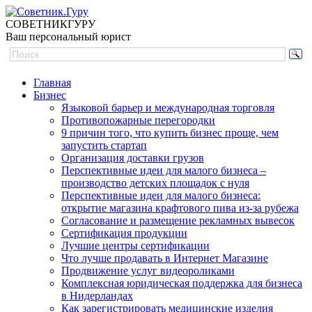
СОВЕТНИК
ГУРУ
Ваш персональный юрист
Главная
Бизнес
Языковой барьер и международная торговля
Противопожарные перегородки
9 причин того, что купить бизнес проще, чем
запустить стартап
Организация доставки грузов
Перспективные идеи для малого бизнеса –
производство детских площадок с нуля
Перспективные идеи для малого бизнеса:
открытие магазина крафтового пива из-за рубежа
Согласование и размещение рекламных вывесок
Сертификация продукции
Лучшие центры сертификации
Что лучше продавать в Интернет Магазине
Продвижение услуг видеороликами
Комплексная юридическая поддержка для бизнеса
в Нидерландах
Как зарегистрировать медицинские изделия