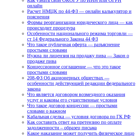
Как узнать свой ОКОГУ по ИНН или ОГРН
онлайн
Расчет НМЦК по 44-ФЗ — онлайн калькулятор и
пояснения
Формы реорганизации юридического лица — как
происходит процедура
Особенности национального режима торговли —
ст 14 Федерального Закона 44 ФЗ
Что такое публичная оферта — разъяснение
простыми словами
Нужна ли лицензия на продажу пива — Закон о
продаже пива
Концессионное соглашение — что это такое
простыми словами
208-ФЗ Об акционерных обществах —
особенности действующей редакции федерального
закона
Что является договором возмездного оказания
услуг и каковы его существенные условия
Что такое договор концессии — простыми
словами о важном
Кабальная сделка — условия договора по ГК РФ
Как составить ответ на претензию по оплате
задолженности – образец письма
Какое наказание может получить физическое лицо