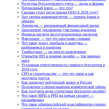
Регистры бухгалтерского учета — виды и формы
Паушальный взнос — что это?
Сколько стоит регистрация ООО в 2018 году?
Акт сверки взаиморасчетов — скачать бланк и
образец
Леверидж — рискованный финансовый рычаг
Заполнение декларации участника аукциона
Нюансы расчета эксплуатационных расходов
Факторинг — что это простыми словами
Что такое доход, прибыль и выручка —
разбираемся в понятиях
Тимбилдинг — не просто развлечение
Открытие ИП в режиме онлайн — три важных
шага
Уголовная ответственность главного бухгалтера в
2018 году
СРО в строительстве — что это такое и как
получить допуск
Как проходит рейдерский захват в России
Положение о неразглашении коммерческой тайны
Как получить коды статистики бесплатно онлайн?
Что такое МРЦ и РРЦ на пачках сигарет —
расшифровка
Что такое общероссийский классификатор единиц
измерения и зачем он нужен