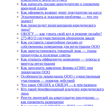
Как написать письмо арендодателю о снижении
арендной платы
Как оформить возврат денег покупателю на кассе
Эскалировать и эскалация проблемы — что это
значит?
Как происходит реорганизация юридического
лица?
ОКОГУ — как узнать свой код в режиме онлайн?
275-ФЗ О государственном оборонном заказе
Как составить гарантийное письмо от
собственника помещения для регистрации ООО
Как зарегистрировать товарный знак — этапы
процедуры и полезные советы
Как открыть оффшорную компанию — плюсы и
минусы регистрации
Как заполнить заявление формы р15001 при
ликвидации ООО
Особенности ликвидации ООО с единственным
участником — порядок действий
Что такое ОКОНХ и ОКВЭД — в чем разница
Кто такой бенефициарный владелец юридического
лица
Реестр лицензий на алкогольную продукцию —
как проверить разрешение