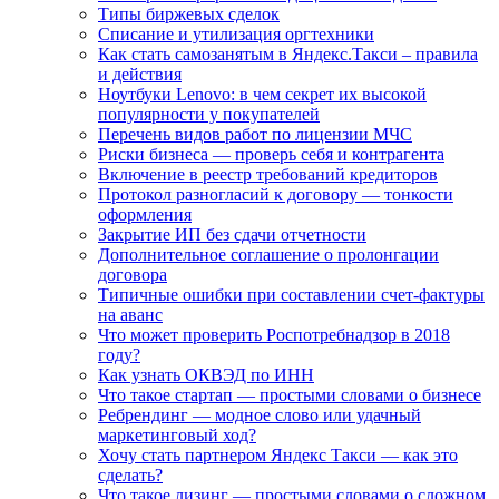
Типы биржевых сделок
Списание и утилизация оргтехники
Как стать самозанятым в Яндекс.Такси – правила
и действия
Ноутбуки Lenovo: в чем секрет их высокой
популярности у покупателей
Перечень видов работ по лицензии МЧС
Риски бизнеса — проверь себя и контрагента
Включение в реестр требований кредиторов
Протокол разногласий к договору — тонкости
оформления
Закрытие ИП без сдачи отчетности
Дополнительное соглашение о пролонгации
договора
Типичные ошибки при составлении счет-фактуры
на аванс
Что может проверить Роспотребнадзор в 2018
году?
Как узнать ОКВЭД по ИНН
Что такое стартап — простыми словами о бизнесе
Ребрендинг — модное слово или удачный
маркетинговый ход?
Хочу стать партнером Яндекс Такси — как это
сделать?
Что такое лизинг — простыми словами о сложном