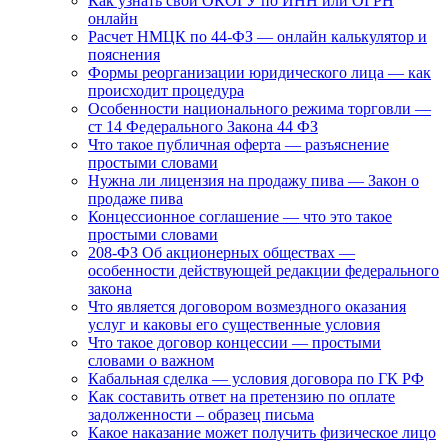
Как узнать свой ОКОГУ по ИНН или ОГРН
онлайн
Расчет НМЦК по 44-ФЗ — онлайн калькулятор и
пояснения
Формы реорганизации юридического лица — как
происходит процедура
Особенности национального режима торговли —
ст 14 Федерального Закона 44 ФЗ
Что такое публичная оферта — разъяснение
простыми словами
Нужна ли лицензия на продажу пива — Закон о
продаже пива
Концессионное соглашение — что это такое
простыми словами
208-ФЗ Об акционерных обществах —
особенности действующей редакции федерального
закона
Что является договором возмездного оказания
услуг и каковы его существенные условия
Что такое договор концессии — простыми
словами о важном
Кабальная сделка — условия договора по ГК РФ
Как составить ответ на претензию по оплате
задолженности – образец письма
Какое наказание может получить физическое лицо