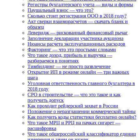
Регистры бухгалтерского учета — виды и формы
Паушальный взнос — что это?
Сколько стоит регистрация ООО в 2018 году?
Акт сверки взаиморасчетов — скачать бланк и
образец
Леверидж — рискованный финансовый рычаг
Заполнение декларации участника аукциона
Нюансы расчета эксплуатационных расходов
Факторинг — что это простыми словами
Что такое доход, прибыль и выручка —
разбираемся в понятиях
Тимбилдинг — не просто развлечение
Открытие ИП в режиме онлайн — три важных
шага
Уголовная ответственность главного бухгалтера в
2018 году
СРО в строительстве — что это такое и как
получить допуск
Как проходит рейдерский захват в России
Положение о неразглашении коммерческой тайны
Как получить коды статистики бесплатно онлайн?
Что такое МРЦ и РРЦ на пачках сигарет —
расшифровка
Что такое общероссийский классификатор единиц
измерения и зачем он нужен