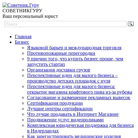
СОВЕТНИК
ГУРУ
Ваш персональный юрист
Главная
Бизнес
Языковой барьер и международная торговля
Противопожарные перегородки
9 причин того, что купить бизнес проще, чем
запустить стартап
Организация доставки грузов
Перспективные идеи для малого бизнеса –
производство детских площадок с нуля
Перспективные идеи для малого бизнеса:
открытие магазина крафтового пива из-за рубежа
Согласование и размещение рекламных вывесок
Сертификация продукции
Лучшие центры сертификации
Что лучше продавать в Интернет Магазине
Продвижение услуг видеороликами
Комплексная юридическая поддержка для бизнеса
в Нидерландах
Как зарегистрировать медицинские изделия