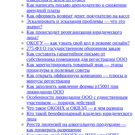
Как написать письмо арендодателю о снижении
арендной платы
Как оформить возврат денег покупателю на кассе
Эскалировать и эскалация проблемы — что это
значит?
Как происходит реорганизация юридического
лица?
ОКОГУ — как узнать свой код в режиме онлайн?
275-ФЗ О государственном оборонном заказе
Как составить гарантийное письмо от
собственника помещения для регистрации ООО
Как зарегистрировать товарный знак — этапы
процедуры и полезные советы
Как открыть оффшорную компанию — плюсы и
минусы регистрации
Как заполнить заявление формы р15001 при
ликвидации ООО
Особенности ликвидации ООО с единственным
участником — порядок действий
Что такое ОКОНХ и ОКВЭД — в чем разница
Кто такой бенефициарный владелец юридического
лица
Реестр лицензий на алкогольную продукцию —
как проверить разрешение