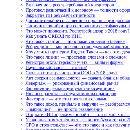
Включение в реестр требований кредиторов
Протокол разногласий к договору — тонкости офо
Закрытие ИП без сдачи отчетности
Дополнительное соглашение о пролонгации догово
Типичные ошибки при составлении счет-фактуры н
Что может проверить Роспотребнадзор в 2018 году?
Как узнать ОКВЭД по ИНН
Что такое стартап — простыми словами о бизнесе
Ребрендинг — модное слово или удачный маркетин
Хочу стать партнером Яндекс Такси — как это сдел
Что такое лизинг — простыми словами о сложном
Регистры бухгалтерского учета — виды и формы
Паушальный взнос — что это?
Сколько стоит регистрация ООО в 2018 году?
Акт сверки взаиморасчетов — скачать бланк и обра
Леверидж — рискованный финансовый рычаг
Заполнение декларации участника аукциона
Нюансы расчета эксплуатационных расходов
Факторинг — что это простыми словами
Что такое доход, прибыль и выручка — разбираемся
Тимбилдинг — не просто развлечение
Открытие ИП в режиме онлайн — три важных шаг
Уголовная ответственность главного бухгалтера в 2
СРО в строительстве — что это такое и как получит