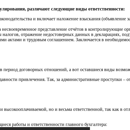
гулирования, различают следующие виды ответственности:
законодательства и включает наложение взыскания (объявление 
а несвоевременное представление отчётов в контролирующие орг
ты налогов, отражение недостоверных данных в декларациях, п
ыми актами и трудовым соглашением. Заключается в необходим
в период договорных отношений, а вот оставшиеся виды возмож
вности привлечения. Так, за административные проступки – от дв
и высокооплачиваемой, но и весьма ответственной, так как в от
щиеся работы и ответственности главного бухгалтера: