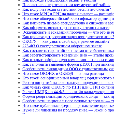
Как проходит рейдерский захват в России
Положение о неразглашении коммерческой тайны
Как получить коды статистики бесплатно онлайн?
Что такое МРЦ и РРЦ на пачках сигарет — расшиф
Что такое общероссийский классификатор единиц и
Как написать письмо арендодателю о снижении ар
Как оформить возврат денег покупателю на кассе
Эскалировать и эскалация проблемы — что это зна
Как происходит реорганизация юридического лица
ОКОГУ — как узнать свой код в режиме онлайн?
275-ФЗ О государственном оборонном заказе
Как составить гарантийное письмо от собственни
Как зарегистрировать товарный знак — этапы проц
Как открыть оффшорную компанию — плюсы и ми
Как заполнить заявление формы р15001 при ликв
Особенности ликвидации ООО с единственным уча
Что такое ОКОНХ и ОКВЭД — в чем разница
Кто такой бенефициарный владелец юридического 
Реестр лицензий на алкогольную продукцию — как
Как узнать свой ОКОГУ по ИНН или ОГРН онлайн
Расчет НМЦК по 44-ФЗ — онлайн калькулятор и п
Формы реорганизации юридического лица — как п
Особенности национального режима торговли — ст
Что такое публичная оферта — разъяснение просты
Нужна ли лицензия на продажу пива — Закон о пр