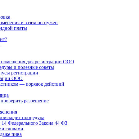
ровка
змерения и зачем он нужен
ендной платы
чит?
?
ка помещения для регистрации ООО
едуры и полезные советы
нусы регистрации
идации ООО
стником — порядок действий
лица
 проверить разрешение
ояснения
роисходит процедура
 14 Федерального Закона 44 ФЗ
ми словами
одаже пива