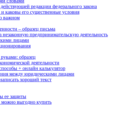
ыми словами
действующей редакции федерального закона
г и каковы его существенные условия
 о важном
женности – образец письма
за незаконную предпринимательскую деятельность
скими лицами
кционирования
руками: образец
ономической деятельности
способы + онлайн калькулятор
щения между юридическими лицами
написать хороший текст
бы ее защиты
 можно выгодно купить