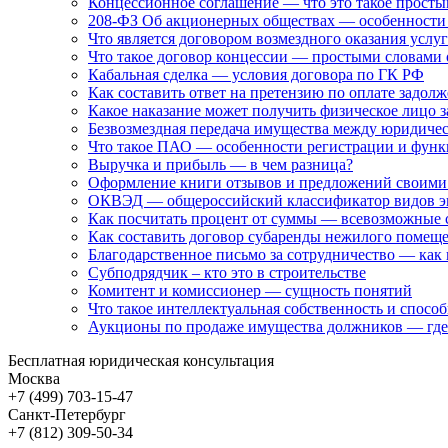
Концессионное соглашение — что это такое прост
208-ФЗ Об акционерных обществах — особенности 
Что является договором возмездного оказания услу
Что такое договор концессии — простыми словами
Кабальная сделка — условия договора по ГК РФ
Как составить ответ на претензию по оплате задол
Какое наказание может получить физическое лицо 
Безвозмездная передача имущества между юридиче
Что такое ПАО — особенности регистрации и фун
Выручка и прибыль — в чем разница?
Оформление книги отзывов и предложений своими 
ОКВЭД — общероссийский классификатор видов эк
Как посчитать процент от суммы — всевозможные 
Как составить договор субаренды нежилого поме
Благодарственное письмо за сотрудничество — как 
Субподрядчик – кто это в строительстве
Комитент и комиссионер — сущность понятий
Что такое интеллектуальная собственность и спосо
Аукционы по продаже имущества должников — где
Бесплатная юридическая консультация
Москва
+7 (499)
703-15-47
Санкт-Петербург
+7 (812)
309-50-34