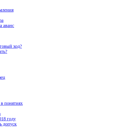
рмления
ра
а аванс
говый ход?
ать?
зец
 в понятиях
а
018 году
ь допуск