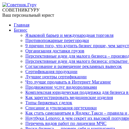
СОВЕТНИК
ГУРУ
Ваш персональный юрист
Главная
Бизнес
Языковой барьер и международная торговля
Противопожарные перегородки
9 причин того, что купить бизнес проще, чем запуст
Организация доставки грузов
Перспективные идеи для малого бизнеса – производ
Перспективные идеи для малого бизнеса: открытие 
Согласование и размещение рекламных вывесок
Сертификация продукции
Лучшие центры сертификации
Что лучше продавать в Интернет Магазине
Продвижение услуг видеороликами
Комплексная юридическая поддержка для бизнеса 
Как зарегистрировать медицинские изделия
Типы биржевых сделок
Списание и утилизация оргтехники
Как стать самозанятым в Яндекс.Такси – правила и
Ноутбуки Lenovo: в чем секрет их высокой популяр
Перечень видов работ по лицензии МЧС
Риски бизнеса — проверь себя и контрагента