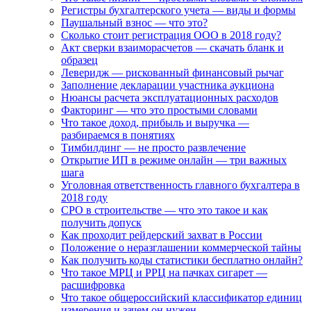
Регистры бухгалтерского учета — виды и формы
Паушальный взнос — что это?
Сколько стоит регистрация ООО в 2018 году?
Акт сверки взаиморасчетов — скачать бланк и
образец
Леверидж — рискованный финансовый рычаг
Заполнение декларации участника аукциона
Нюансы расчета эксплуатационных расходов
Факторинг — что это простыми словами
Что такое доход, прибыль и выручка —
разбираемся в понятиях
Тимбилдинг — не просто развлечение
Открытие ИП в режиме онлайн — три важных
шага
Уголовная ответственность главного бухгалтера в
2018 году
СРО в строительстве — что это такое и как
получить допуск
Как проходит рейдерский захват в России
Положение о неразглашении коммерческой тайны
Как получить коды статистики бесплатно онлайн?
Что такое МРЦ и РРЦ на пачках сигарет —
расшифровка
Что такое общероссийский классификатор единиц
измерения и зачем он нужен