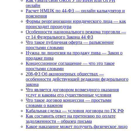
Как узнать свой ОКОГУ по ИНН или ОГРН
онлайн
Расчет НМЦК по 44-ФЗ — онлайн калькулятор и
пояснения
Формы реорганизации юридического лица — как
происходит процедура
Особенности национального режима торговли —
ст 14 Федерального Закона 44 ФЗ
Что такое публичная оферта — разъяснение
простыми словами
Нужна ли лицензия на продажу пива — Закон о
продаже пива
Концессионное соглашение — что это такое
простыми словами
208-ФЗ Об акционерных обществах —
особенности действующей редакции федерального
закона
Что является договором возмездного оказания
услуг и каковы его существенные условия
Что такое договор концессии — простыми
словами о важном
Кабальная сделка — условия договора по ГК РФ
Как составить ответ на претензию по оплате
задолженности – образец письма
Какое наказание может получить физическое лицо