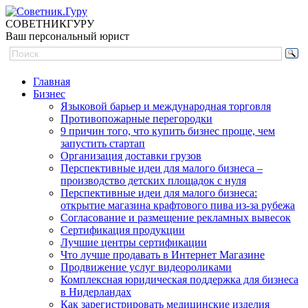
СОВЕТНИК
ГУРУ
Ваш персональный юрист
Главная
Бизнес
Языковой барьер и международная торговля
Противопожарные перегородки
9 причин того, что купить бизнес проще, чем
запустить стартап
Организация доставки грузов
Перспективные идеи для малого бизнеса –
производство детских площадок с нуля
Перспективные идеи для малого бизнеса:
открытие магазина крафтового пива из-за рубежа
Согласование и размещение рекламных вывесок
Сертификация продукции
Лучшие центры сертификации
Что лучше продавать в Интернет Магазине
Продвижение услуг видеороликами
Комплексная юридическая поддержка для бизнеса
в Нидерландах
Как зарегистрировать медицинские изделия