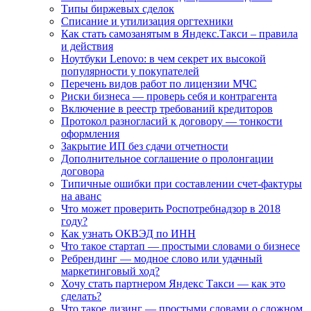
Типы биржевых сделок
Списание и утилизация оргтехники
Как стать самозанятым в Яндекс.Такси – правила
и действия
Ноутбуки Lenovo: в чем секрет их высокой
популярности у покупателей
Перечень видов работ по лицензии МЧС
Риски бизнеса — проверь себя и контрагента
Включение в реестр требований кредиторов
Протокол разногласий к договору — тонкости
оформления
Закрытие ИП без сдачи отчетности
Дополнительное соглашение о пролонгации
договора
Типичные ошибки при составлении счет-фактуры
на аванс
Что может проверить Роспотребнадзор в 2018
году?
Как узнать ОКВЭД по ИНН
Что такое стартап — простыми словами о бизнесе
Ребрендинг — модное слово или удачный
маркетинговый ход?
Хочу стать партнером Яндекс Такси — как это
сделать?
Что такое лизинг — простыми словами о сложном