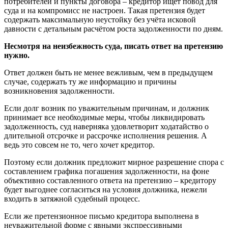
потребителей и пункты договора – кредитор ищет повод для
суда и на компромисс не настроен. Такая претензия будет
содержать максимальную неустойку без учёта исковой
давности с детальным расчётом роста задолженности по дням.
Несмотря на неизбежность суда, писать ответ на претензию
нужно.
Ответ должен быть не менее вежливым, чем в предыдущем
случае, содержать ту же информацию и причины
возникновения задолженности.
Если долг возник по уважительным причинам, и должник
принимает все необходимые меры, чтобы ликвидировать
задолженность, суд наверняка удовлетворит ходатайство о
длительной отсрочке и рассрочке исполнения решения. А
ведь это совсем не то, чего хочет кредитор.
Поэтому если должник предложит мирное разрешение спора с
составлением графика погашения задолженности, на фоне
объективно составленного ответа на претензию – кредитору
будет выгоднее согласиться на условия должника, нежели
входить в затяжной судебный процесс.
Если же претензионное письмо кредитора выполнена в
неуважительной форме с явными экспрессивными