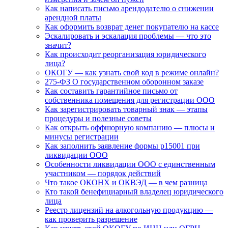
Как написать письмо арендодателю о снижении
арендной платы
Как оформить возврат денег покупателю на кассе
Эскалировать и эскалация проблемы — что это
значит?
Как происходит реорганизация юридического
лица?
ОКОГУ — как узнать свой код в режиме онлайн?
275-ФЗ О государственном оборонном заказе
Как составить гарантийное письмо от
собственника помещения для регистрации ООО
Как зарегистрировать товарный знак — этапы
процедуры и полезные советы
Как открыть оффшорную компанию — плюсы и
минусы регистрации
Как заполнить заявление формы р15001 при
ликвидации ООО
Особенности ликвидации ООО с единственным
участником — порядок действий
Что такое ОКОНХ и ОКВЭД — в чем разница
Кто такой бенефициарный владелец юридического
лица
Реестр лицензий на алкогольную продукцию —
как проверить разрешение