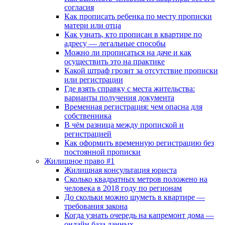
согласия
Как прописать ребенка по месту прописки
матери или отца
Как узнать, кто прописан в квартире по
адресу — легальные способы
Можно ли прописаться на даче и как
осуществить это на практике
Какой штраф грозит за отсутствие прописки
или регистрации
Где взять справку с места жительства:
варианты получения документа
Временная регистрация: чем опасна для
собственника
В чём разница между пропиской и
регистрацией
Как оформить временную регистрацию без
постоянной прописки
Жилищное право #1
Жилищная консультация юриста
Сколько квадратных метров положено на
человека в 2018 году по регионам
До скольки можно шуметь в квартире —
требования закона
Когда узнать очередь на капремонт дома —
онлайн база данных