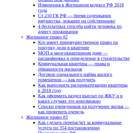
Изменения в Жилищном кодексе РФ 2018
года
Ст 210 ГК РФ — бремя содержания
имущества, лежащее на собственнике
4 бесплатных способа найти человека по
адресу проживания
Жилищное право #2
Кто имеет преимущественное право на
покупку доли в квартире
МОП в многоквартирном доме —
расшифровка и определение в строительстве
Коммунальная квартира — права и
обязанности жильцов
Договор социального найма жилого
помещения — как получить
Как выполнить расприватизацию квартиры
в 2018 году
Как оформить раздел выплат по ЖКУ и в
каких случаях это невозможно
Списки очередников на получение жилья —
как проверить очередь
Жилищное право #3
Как сделать перерасчет за коммунальные
услуги по 354 постановлению