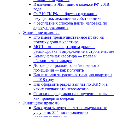
Изменения в Жилищном кодексе РФ 2018
года
Ст 210 ГК РФ — бремя содержания
имущества, лежащее на собственнике
4 бесплатных способа найти человека по
адресу проживания
Жилищное право #2
Кто имеет преимущественное право на
покупку доли в квартире
МОП в многоквартирном доме —
расшифровка и определение в строительстве
Коммунальная квартира — права и
обязанности жильцов
Договор социального найма жилого
помещения — как получить
Как выполнить расприватизацию квартиры
в 2018 году
Как оформить раздел выплат по ЖКУ и в
каких случаях это невозможно
Списки очередников на получение жилья —
как проверить очередь
Жилищное право #3
Как сделать перерасчет за коммунальные
услуги по 354 постановлению