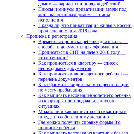
домом — варианты и порядок действий
Плюсы и минусы приватизации земли под
многоквартирным домом — этапы
исполнения
Правда ли, что приватизация жилья в России
продлена до марта 2018 года
Прописка и регистрация
Временная прописка ребенка для школы —
способы и документы для оформления
Прописаться в СНТ на даче в 2018 году —
это возможно!
Как прописаться в квартиру — список
необходимых документов
Как прописать новорожденного ребенка —
перечень документов
Как оформить свидетельство о регистрации
по месту пребывания
Как выписать несовершеннолетнего ребенка
из квартиры при продаже и в других
ситуациях
Можно ли и как выписаться из квартиры в
никуда по собственному желанию
Где можно получить справку формы 8 о
прописке ребенка
Как выписать человека из квартиры без его