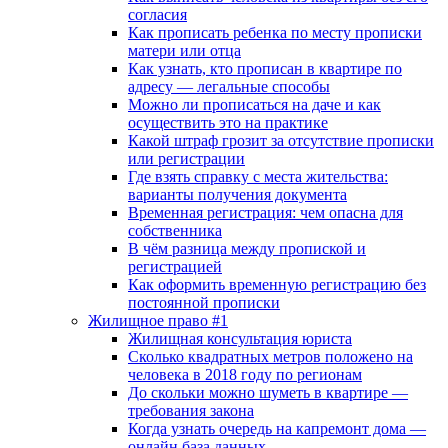
согласия
Как прописать ребенка по месту прописки
матери или отца
Как узнать, кто прописан в квартире по
адресу — легальные способы
Можно ли прописаться на даче и как
осуществить это на практике
Какой штраф грозит за отсутствие прописки
или регистрации
Где взять справку с места жительства:
варианты получения документа
Временная регистрация: чем опасна для
собственника
В чём разница между пропиской и
регистрацией
Как оформить временную регистрацию без
постоянной прописки
Жилищное право #1
Жилищная консультация юриста
Сколько квадратных метров положено на
человека в 2018 году по регионам
До скольки можно шуметь в квартире —
требования закона
Когда узнать очередь на капремонт дома —
онлайн база данных