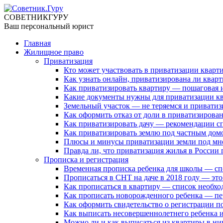
СОВЕТНИК
ГУРУ
Ваш персональный юрист
Главная
Жилищное право
Приватизация
Кто может участвовать в приватизации кварт
Как узнать онлайн, приватизирована ли кварт
Как приватизировать квартиру — пошаговая 
Какие документы нужны для приватизации кв
Земельный участок — не теряемся и привати
Как оформить отказ от доли в приватизирован
Как приватизировать дачу — рекомендации с
Как приватизировать землю под частным дом
Плюсы и минусы приватизации земли под м
Правда ли, что приватизация жилья в России 
Прописка и регистрация
Временная прописка ребенка для школы — сп
Прописаться в СНТ на даче в 2018 году — эт
Как прописаться в квартиру — список необх
Как прописать новорожденного ребенка — пе
Как оформить свидетельство о регистрации п
Как выписать несовершеннолетнего ребенка и
Можно ли и как выписаться из квартиры в н