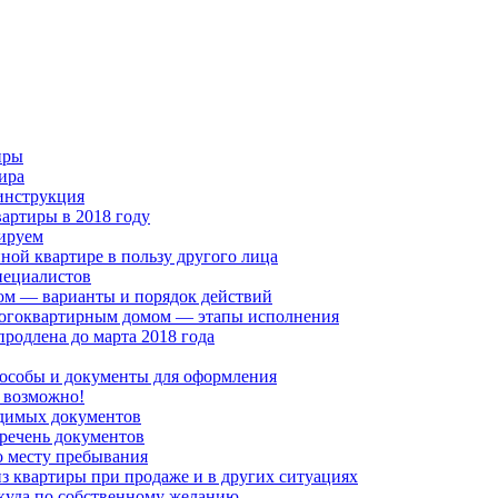
иры
ира
инструкция
артиры в 2018 году
зируем
ной квартире в пользу другого лица
пециалистов
ом — варианты и порядок действий
ногоквартирным домом — этапы исполнения
продлена до марта 2018 года
особы и документы для оформления
о возможно!
одимых документов
речень документов
о месту пребывания
з квартиры при продаже и в других ситуациях
икуда по собственному желанию