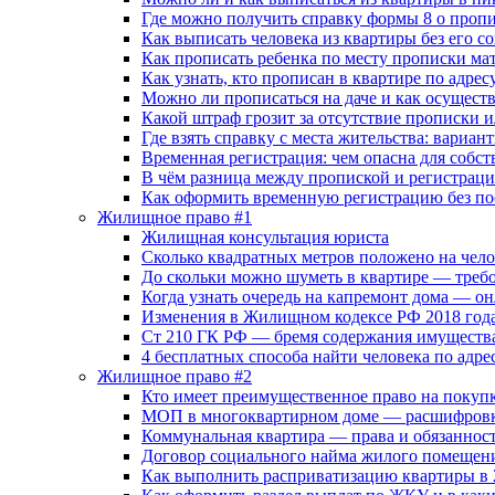
Где можно получить справку формы 8 о пропи
Как выписать человека из квартиры без его со
Как прописать ребенка по месту прописки ма
Как узнать, кто прописан в квартире по адре
Можно ли прописаться на даче и как осуществ
Какой штраф грозит за отсутствие прописки 
Где взять справку с места жительства: вариа
Временная регистрация: чем опасна для собс
В чём разница между пропиской и регистрац
Как оформить временную регистрацию без п
Жилищное право #1
Жилищная консультация юриста
Сколько квадратных метров положено на чело
До скольки можно шуметь в квартире — требо
Когда узнать очередь на капремонт дома — о
Изменения в Жилищном кодексе РФ 2018 год
Ст 210 ГК РФ — бремя содержания имущества
4 бесплатных способа найти человека по адр
Жилищное право #2
Кто имеет преимущественное право на покупк
МОП в многоквартирном доме — расшифровка
Коммунальная квартира — права и обязаннос
Договор социального найма жилого помещен
Как выполнить расприватизацию квартиры в 