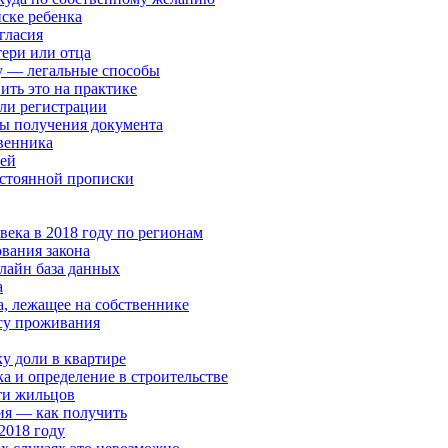
ске ребенка
гласия
тери или отца
су — легальные способы
ить это на практике
или регистрации
нты получения документа
твенника
ией
остоянной прописки
века в 2018 году по регионам
вания закона
нлайн база данных
а
, лежащее на собственнике
есу проживания
у доли в квартире
 и определение в строительстве
ти жильцов
ия — как получить
2018 году