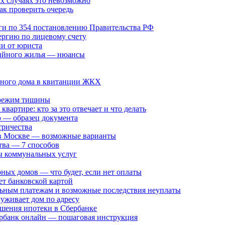
х случаях это невозможно
ак проверить очередь
уги по 354 постановлению Правительства РФ
нергию по лицевому счету
ии от юриста
рийного жилья — нюансы
рного дома в квитанции ЖКХ
: режим тишины
вартире: кто за это отвечает и что делать
 — образец документа
тричества
в Москве — возможные варианты
тва — 7 способов
ты коммунальных услуг
ных домов — что будет, если нет оплаты
ет банковской картой
альным платежам и возможные последствия неуплаты
луживает дом по адресу
ашения ипотеки в Сбербанке
ербанк онлайн — пошаговая инструкция