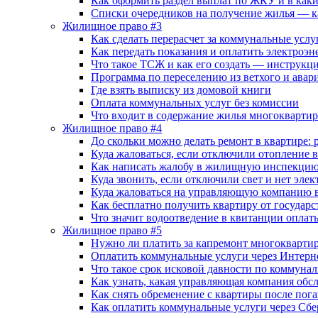
Как оформить раздел выплат по ЖКУ и в каки
Списки очередников на получение жилья — к
Жилищное право #3
Как сделать перерасчет за коммунальные усл
Как передать показания и оплатить электроэ
Что такое ТСЖ и как его создать — инструкц
Программа по переселению из ветхого и ава
Где взять выписку из домовой книги
Оплата коммунальных услуг без комиссии
Что входит в содержание жилья многокварти
Жилищное право #4
До скольки можно делать ремонт в квартире
Куда жаловаться, если отключили отопление в к
Как написать жалобу в жилищную инспекцию
Куда звонить, если отключили свет и нет элек
Куда жаловаться на управляющую компанию 
Как бесплатно получить квартиру от государс
Что значит водоотведение в квитанции опла
Жилищное право #5
Нужно ли платить за капремонт многоквартир
Оплатить коммунальные услуги через Интерн
Что такое срок исковой давности по коммун
Как узнать, какая управляющая компания обс
Как снять обременение с квартиры после пог
Как оплатить коммунальные услуги через Сб