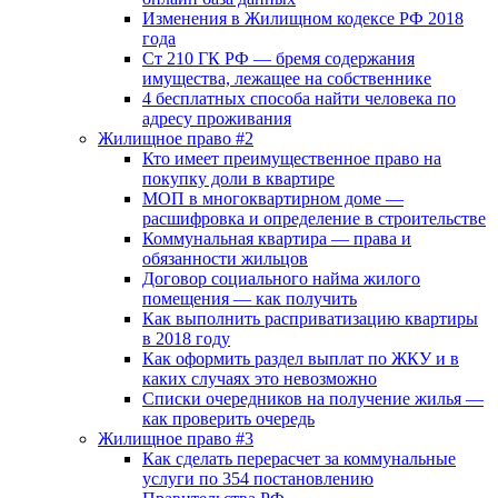
Изменения в Жилищном кодексе РФ 2018
года
Ст 210 ГК РФ — бремя содержания
имущества, лежащее на собственнике
4 бесплатных способа найти человека по
адресу проживания
Жилищное право #2
Кто имеет преимущественное право на
покупку доли в квартире
МОП в многоквартирном доме —
расшифровка и определение в строительстве
Коммунальная квартира — права и
обязанности жильцов
Договор социального найма жилого
помещения — как получить
Как выполнить расприватизацию квартиры
в 2018 году
Как оформить раздел выплат по ЖКУ и в
каких случаях это невозможно
Списки очередников на получение жилья —
как проверить очередь
Жилищное право #3
Как сделать перерасчет за коммунальные
услуги по 354 постановлению