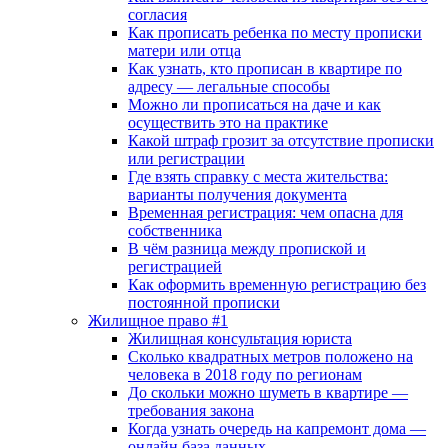
согласия
Как прописать ребенка по месту прописки
матери или отца
Как узнать, кто прописан в квартире по
адресу — легальные способы
Можно ли прописаться на даче и как
осуществить это на практике
Какой штраф грозит за отсутствие прописки
или регистрации
Где взять справку с места жительства:
варианты получения документа
Временная регистрация: чем опасна для
собственника
В чём разница между пропиской и
регистрацией
Как оформить временную регистрацию без
постоянной прописки
Жилищное право #1
Жилищная консультация юриста
Сколько квадратных метров положено на
человека в 2018 году по регионам
До скольки можно шуметь в квартире —
требования закона
Когда узнать очередь на капремонт дома —
онлайн база данных