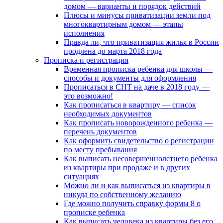
домом — варианты и порядок действий
Плюсы и минусы приватизации земли под
многоквартирным домом — этапы
исполнения
Правда ли, что приватизация жилья в России
продлена до марта 2018 года
Прописка и регистрация
Временная прописка ребенка для школы —
способы и документы для оформления
Прописаться в СНТ на даче в 2018 году —
это возможно!
Как прописаться в квартиру — список
необходимых документов
Как прописать новорожденного ребенка —
перечень документов
Как оформить свидетельство о регистрации
по месту пребывания
Как выписать несовершеннолетнего ребенка
из квартиры при продаже и в других
ситуациях
Можно ли и как выписаться из квартиры в
никуда по собственному желанию
Где можно получить справку формы 8 о
прописке ребенка
Как выписать человека из квартиры без его