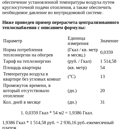
обеспечение установленной температуры воздуха путем
круглосуточной подачи отопления, а также обеспечить
необходимое давление во внутридомовой системе.
Ниже приведен пример перерасчета централизованного
теплоснабжения с описанием формулы:
Единица
Параметр
Значение
измерения
Норма потребления
(Гкал / кв. метр
0,0359
теплоэнергии на обогрев
в месяц.)
Тариф на теплоэнергию
(руб. / Гкал)
1 514,58
Площадь квартиры
(кв. метр)
54
Температура воздуха в
(°С)
13
квартире без угловых комнат
Промежуток времени, в
который отсутствовало
(дн.)
20
отопление
Кол. дней в месяце
(дн.)
31
0,0359 Гкал * 54 м2 = 1,9386 Гкал.
1,9386 Гкал * 1 514,58 руб. = 2 936,16 руб.-ежемесячный
платеж