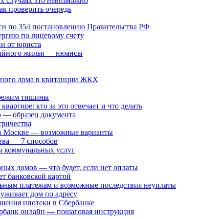
х случаях это невозможно
ак проверить очередь
уги по 354 постановлению Правительства РФ
нергию по лицевому счету
ии от юриста
рийного жилья — нюансы
рного дома в квитанции ЖКХ
: режим тишины
вартире: кто за это отвечает и что делать
 — образец документа
тричества
в Москве — возможные варианты
тва — 7 способов
ты коммунальных услуг
ных домов — что будет, если нет оплаты
ет банковской картой
альным платежам и возможные последствия неуплаты
луживает дом по адресу
ашения ипотеки в Сбербанке
ербанк онлайн — пошаговая инструкция