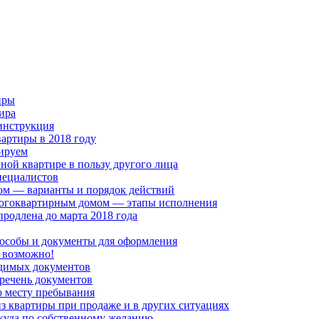
иры
ира
инструкция
артиры в 2018 году
зируем
ной квартире в пользу другого лица
пециалистов
ом — варианты и порядок действий
ногоквартирным домом — этапы исполнения
продлена до марта 2018 года
особы и документы для оформления
о возможно!
одимых документов
речень документов
о месту пребывания
з квартиры при продаже и в других ситуациях
икуда по собственному желанию