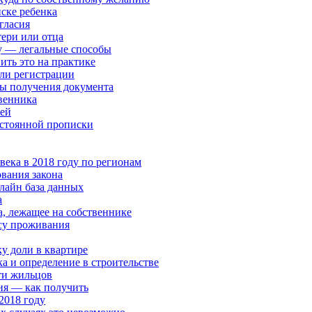
ске ребенка
гласия
тери или отца
су — легальные способы
ить это на практике
или регистрации
нты получения документа
твенника
ией
остоянной прописки
века в 2018 году по регионам
вания закона
нлайн база данных
а
, лежащее на собственнике
есу проживания
у доли в квартире
 и определение в строительстве
ти жильцов
ия — как получить
2018 году