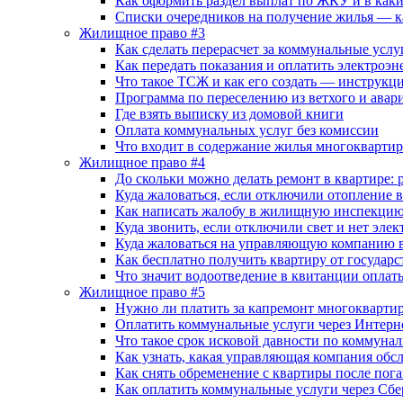
Как оформить раздел выплат по ЖКУ и в каки
Списки очередников на получение жилья — к
Жилищное право #3
Как сделать перерасчет за коммунальные усл
Как передать показания и оплатить электроэ
Что такое ТСЖ и как его создать — инструкц
Программа по переселению из ветхого и ава
Где взять выписку из домовой книги
Оплата коммунальных услуг без комиссии
Что входит в содержание жилья многокварти
Жилищное право #4
До скольки можно делать ремонт в квартире
Куда жаловаться, если отключили отопление в к
Как написать жалобу в жилищную инспекцию
Куда звонить, если отключили свет и нет элек
Куда жаловаться на управляющую компанию 
Как бесплатно получить квартиру от государс
Что значит водоотведение в квитанции опла
Жилищное право #5
Нужно ли платить за капремонт многоквартир
Оплатить коммунальные услуги через Интерн
Что такое срок исковой давности по коммун
Как узнать, какая управляющая компания обс
Как снять обременение с квартиры после пог
Как оплатить коммунальные услуги через Сб