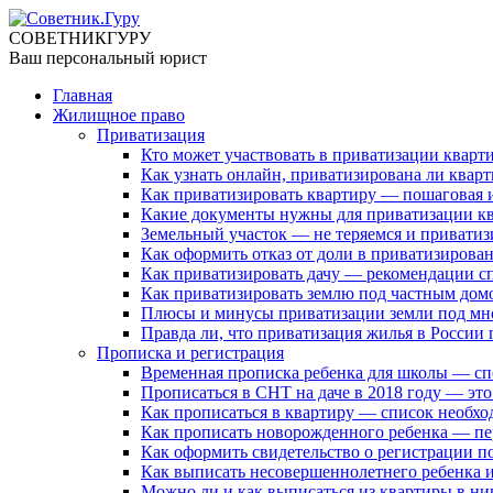
СОВЕТНИК
ГУРУ
Ваш персональный юрист
Главная
Жилищное право
Приватизация
Кто может участвовать в приватизации кварт
Как узнать онлайн, приватизирована ли кварт
Как приватизировать квартиру — пошаговая 
Какие документы нужны для приватизации кв
Земельный участок — не теряемся и привати
Как оформить отказ от доли в приватизирован
Как приватизировать дачу — рекомендации с
Как приватизировать землю под частным дом
Плюсы и минусы приватизации земли под м
Правда ли, что приватизация жилья в России 
Прописка и регистрация
Временная прописка ребенка для школы — сп
Прописаться в СНТ на даче в 2018 году — эт
Как прописаться в квартиру — список необх
Как прописать новорожденного ребенка — пе
Как оформить свидетельство о регистрации п
Как выписать несовершеннолетнего ребенка и
Можно ли и как выписаться из квартиры в н