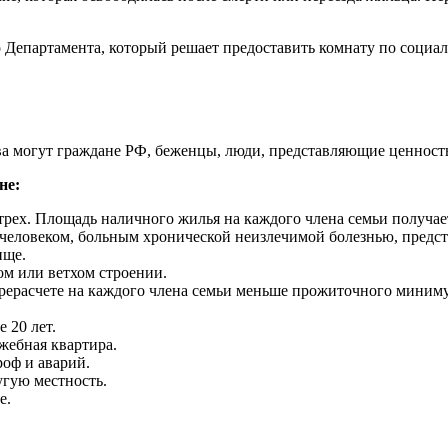
Департамента, который решает предоставить комнату по социа
ва могут граждане РФ, беженцы, люди, представляющие ценность
не:
трех. Площадь наличного жилья на каждого члена семьи получае
 человеком, больным хронической неизлечимой болезнью, предс
ище.
м или ветхом строении.
рерасчете на каждого члена семьи меньше прожиточного миниму
 20 лет.
жебная квартира.
оф и аварий.
гую местность.
е.