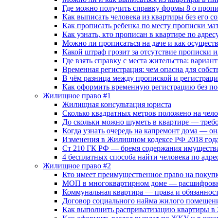
Где можно получить справку формы 8 о пропи
Как выписать человека из квартиры без его со
Как прописать ребенка по месту прописки ма
Как узнать, кто прописан в квартире по адре
Можно ли прописаться на даче и как осуществ
Какой штраф грозит за отсутствие прописки 
Где взять справку с места жительства: вариа
Временная регистрация: чем опасна для собс
В чём разница между пропиской и регистрац
Как оформить временную регистрацию без п
Жилищное право #1
Жилищная консультация юриста
Сколько квадратных метров положено на чело
До скольки можно шуметь в квартире — требо
Когда узнать очередь на капремонт дома — о
Изменения в Жилищном кодексе РФ 2018 год
Ст 210 ГК РФ — бремя содержания имущества
4 бесплатных способа найти человека по адр
Жилищное право #2
Кто имеет преимущественное право на покупк
МОП в многоквартирном доме — расшифровка
Коммунальная квартира — права и обязаннос
Договор социального найма жилого помещен
Как выполнить расприватизацию квартиры в 