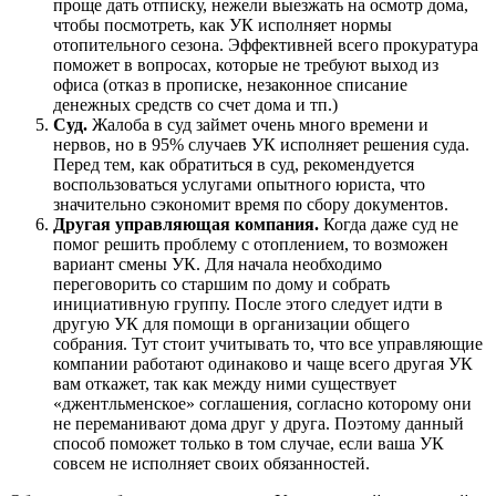
проще дать отписку, нежели выезжать на осмотр дома,
чтобы посмотреть, как УК исполняет нормы
отопительного сезона. Эффективней всего прокуратура
поможет в вопросах, которые не требуют выход из
офиса (отказ в прописке, незаконное списание
денежных средств со счет дома и тп.)
Суд.
Жалоба в суд займет очень много времени и
нервов, но в 95% случаев УК исполняет решения суда.
Перед тем, как обратиться в суд, рекомендуется
воспользоваться услугами опытного юриста, что
значительно сэкономит время по сбору документов.
Другая управляющая компания.
Когда даже суд не
помог решить проблему с отоплением, то возможен
вариант смены УК. Для начала необходимо
переговорить со старшим по дому и собрать
инициативную группу. После этого следует идти в
другую УК для помощи в организации общего
собрания. Тут стоит учитывать то, что все управляющие
компании работают одинаково и чаще всего другая УК
вам откажет, так как между ними существует
«джентльменское» соглашения, согласно которому они
не переманивают дома друг у друга. Поэтому данный
способ поможет только в том случае, если ваша УК
совсем не исполняет своих обязанностей.