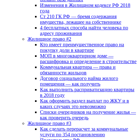
Изменения в Жилищном кодексе РФ 2018
года
Ст 210 ГК РФ — бремя содержания
имущества, лежащее на собственнике
4 бесплатных способа найти человека по
адресу проживания
Жилищное право #2
Кто имеет преимущественное право на
покупку доли в квартире
МОП в многоквартирном доме —
расшифровка и определение в строительстве
Коммунальная квартира — права и
обязанности жильцов
Договор социального найма жилого
помещения — как получить
Как выполнить расприватизацию квартиры
в 2018 году
Как оформить раздел выплат по ЖКУ и в
каких случаях это невозможно
Списки очередников на получение жилья —
как проверить очередь
Жилищное право #3
Как сделать перерасчет за коммунальные
услуги по 354 постановлению