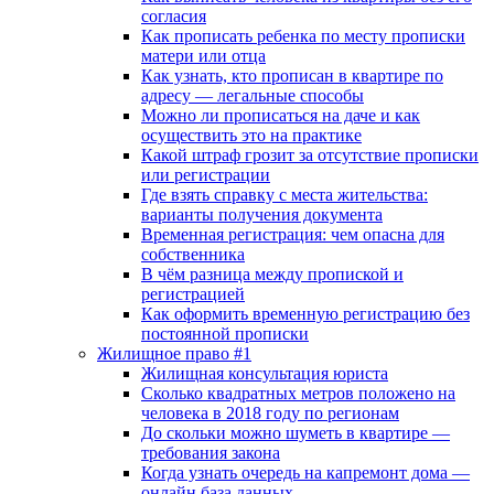
согласия
Как прописать ребенка по месту прописки
матери или отца
Как узнать, кто прописан в квартире по
адресу — легальные способы
Можно ли прописаться на даче и как
осуществить это на практике
Какой штраф грозит за отсутствие прописки
или регистрации
Где взять справку с места жительства:
варианты получения документа
Временная регистрация: чем опасна для
собственника
В чём разница между пропиской и
регистрацией
Как оформить временную регистрацию без
постоянной прописки
Жилищное право #1
Жилищная консультация юриста
Сколько квадратных метров положено на
человека в 2018 году по регионам
До скольки можно шуметь в квартире —
требования закона
Когда узнать очередь на капремонт дома —
онлайн база данных