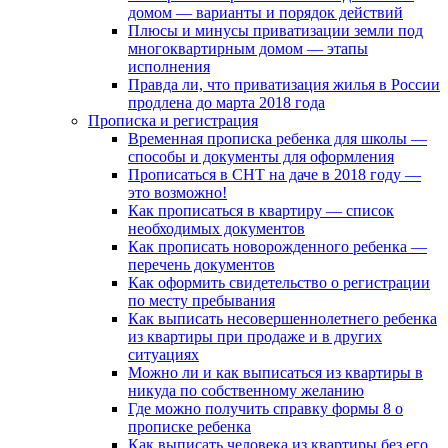
домом — варианты и порядок действий
Плюсы и минусы приватизации земли под
многоквартирным домом — этапы
исполнения
Правда ли, что приватизация жилья в России
продлена до марта 2018 года
Прописка и регистрация
Временная прописка ребенка для школы —
способы и документы для оформления
Прописаться в СНТ на даче в 2018 году —
это возможно!
Как прописаться в квартиру — список
необходимых документов
Как прописать новорожденного ребенка —
перечень документов
Как оформить свидетельство о регистрации
по месту пребывания
Как выписать несовершеннолетнего ребенка
из квартиры при продаже и в других
ситуациях
Можно ли и как выписаться из квартиры в
никуда по собственному желанию
Где можно получить справку формы 8 о
прописке ребенка
Как выписать человека из квартиры без его