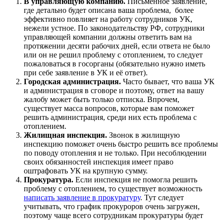
В управляющую компанию.
Письменное заявление,
где детально будет описана ваша проблема, более
эффективно повлияет на работу сотрудников УК,
нежели устное. По законодательству РФ, сотрудники
управляющей компании должны ответить вам на
протяжении десяти рабочих дней, если ответа не было
или он не решил проблему с отоплением, то следует
пожаловаться в госорганы (обязательно нужно иметь
при себе заявление в УК и её ответ).
Городская администрация.
Часто бывает, что ваша УК
и администрация в сговоре и поэтому, ответ на вашу
жалобу может быть только отписка. Впрочем,
существует масса вопросов, которые вам поможет
решить администрация, среди них есть проблема с
отоплением.
Жилищная инспекция.
Звонок в жилищную
инспекцию поможет очень быстро решить все проблемы
по поводу отопления и не только. При несоблюдении
своих обязанностей инспекция имеет право
оштрафовать УК на крупную сумму.
Прокуратура.
Если инспекция не помогла решить
проблему с отоплением, то существует возможность
написать заявление в прокуратуру
. Тут следует
учитывать, что график прокуроров очень загружен,
поэтому чаще всего сотрудникам прокуратуры будет