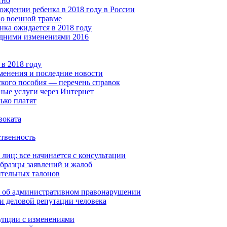
тно
ождении ребенка в 2018 году в России
по военной травме
нка ожидается в 2018 году
едними изменениями 2016
в 2018 году
зменения и последние новости
кого пособия — перечень справок
ые услуги через Интернет
ько платят
воката
ственность
лиц: все начинается с консультации
бразцы заявлений и жалоб
ительных талонов
ол об административном правонарушении
 и деловой репутации человека
рупции с изменениями