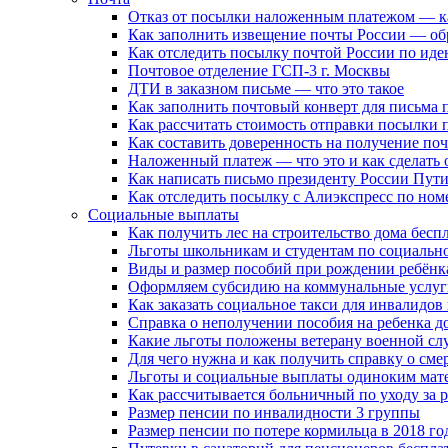
Отказ от посылки наложенным платежом — ка
Как заполнить извещение почты России — об
Как отследить посылку почтой России по ид
Почтовое отделение ГСП-3 г. Москвы
ДТИ в заказном письме — что это такое
Как заполнить почтовый конверт для письма 
Как рассчитать стоимость отправки посылки 
Как составить доверенность на получение по
Наложенный платеж — что это и как сделать 
Как написать письмо президенту России Пути
Как отследить посылку с Алиэкспресс по номе
Социальные выплаты
Как получить лес на строительство дома бесп
Льготы школьникам и студентам по социально
Виды и размер пособий при рождении ребёнка
Оформляем субсидию на коммунальные услуг
Как заказать социальное такси для инвалидов
Справка о неполучении пособия на ребенка до
Какие льготы положены ветерану военной сл
Для чего нужна и как получить справку о см
Льготы и социальные выплаты одиноким мат
Как рассчитывается больничный по уходу за
Размер пенсии по инвалидности 3 группы
Размер пенсии по потере кормильца в 2018 го