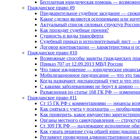
Бесплатная юридическая помощь — возможно
Гражданское право #9
Предварительное судебное заседание — сроки,
Какие сделки являются оспоримыми или ни
Актуальный список силовых структур России
Как проходят судебные прения?
Сущность и виды трансферта
Судебный приказ и исполнительный лист — в
Договор контрактации — характеристика и о
Гражданское право #10
Возможные способы защиты гражданских пра
Приказ 707 от 12.09.2013 МВД России
Что такое иждивение — юридические нюанс
Мобилизационное предписание — что это так
Когда назначают диспансерный учет и что это
С какими заболеваниями не берут в армию — 
Разъяснения по статье 168 ГК РФ — изменени
Гражданское право #11
Ст 15 ГК РФ с комментариями — нюансы воз
Как сняться с учета у психиатра — необходим
Как проверить, какое имущество зарегистриро
Органы местного самоуправления — структур
Ст 309 ГК РФ — надлежащее исполнение обяз
Как узнать решение суда общей юрисдикции 
Регламент проведения административного ра