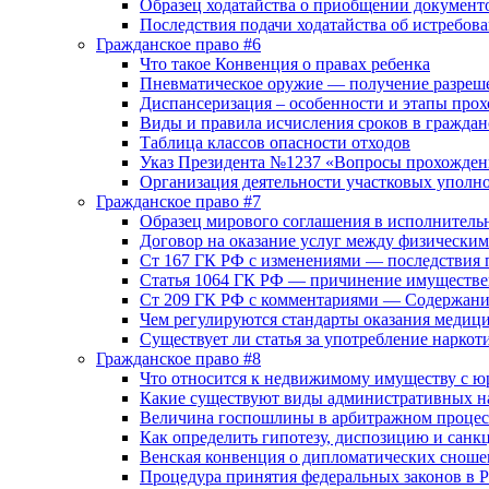
Образец ходатайства о приобщении документ
Последствия подачи ходатайства об истребова
Гражданское право #6
Что такое Конвенция о правах ребенка
Пневматическое оружие — получение разреш
Диспансеризация – особенности и этапы про
Виды и правила исчисления сроков в граждан
Таблица классов опасности отходов
Указ Президента №1237 «Вопросы прохожден
Организация деятельности участковых упол
Гражданское право #7
Образец мирового соглашения в исполнитель
Договор на оказание услуг между физически
Ст 167 ГК РФ с изменениями — последствия 
Статья 1064 ГК РФ — причинение имуществе
Ст 209 ГК РФ с комментариями — Содержание
Чем регулируются стандарты оказания меди
Существует ли статья за употребление наркот
Гражданское право #8
Что относится к недвижимому имуществу с ю
Какие существуют виды административных н
Величина госпошлины в арбитражном процес
Как определить гипотезу, диспозицию и сан
Венская конвенция о дипломатических сноше
Процедура принятия федеральных законов в 