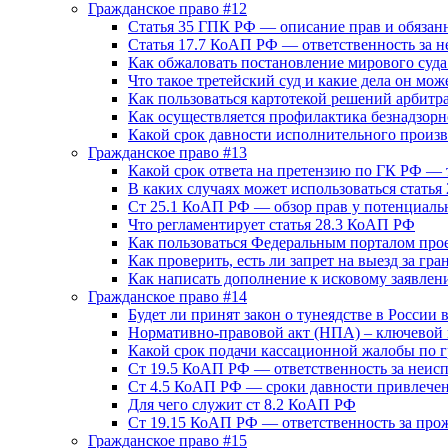
Гражданское право #12
Статья 35 ГПК РФ — описание прав и обязанн
Статья 17.7 КоАП РФ — ответственность за 
Как обжаловать постановление мирового суд
Что такое третейский суд и какие дела он мож
Как пользоваться картотекой решений арбит
Как осуществляется профилактика безнадзор
Какой срок давности исполнительного произв
Гражданское право #13
Какой срок ответа на претензию по ГК РФ — 
В каких случаях может использоваться стать
Ст 25.1 КоАП РФ — обзор прав у потенциаль
Что регламентирует статья 28.3 КоАП РФ
Как пользоваться Федеральным порталом про
Как проверить, есть ли запрет на выезд за гра
Как написать дополнение к исковому заявлен
Гражданское право #14
Будет ли принят закон о тунеядстве в России 
Нормативно-правовой акт (НПА) – ключевой 
Какой срок подачи кассационной жалобы по 
Ст 19.5 КоАП РФ — ответственность за неис
Ст 4.5 КоАП РФ — сроки давности привлечен
Для чего служит ст 8.2 КоАП РФ
Ст 19.15 КоАП РФ — ответственность за прож
Гражданское право #15