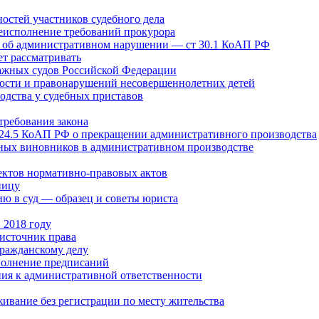
остей участников судебного дела
неисполнение требований прокурора
а об административном нарушении — ст 30.1 КоАП РФ
ет рассматривать
ражных судов Российской Федерации
ности и правонарушений несовершеннолетних детей
одства у судебных приставов
требования закона
я 24.5 КоАП РФ о прекращении административного производства
ных виновников в административном производстве
ектов нормативно-правовых актов
ницу
ию в суд — образец и советы юриста
в 2018 году
источник права
гражданскому делу
полнение предписаний
ия к административной ответственности
ивание без регистрации по месту жительства