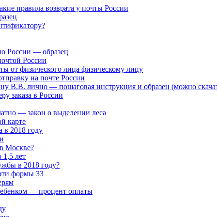
кие правила возврата у почты России
разец
ентификатору?
по России — образец
почтой России
чты от физического лица физическому лицу
отправку на почте России
ну В.В. лично — пошаговая инструкция и образец (можно скача
ру заказа в России
латно — закон о выделении леса
й карте
 в 2018 году
и
 в Москве?
 1,5 лет
ужбы в 2018 году?
ерти формы 33
ерям
 ребенком — процент оплаты
ду