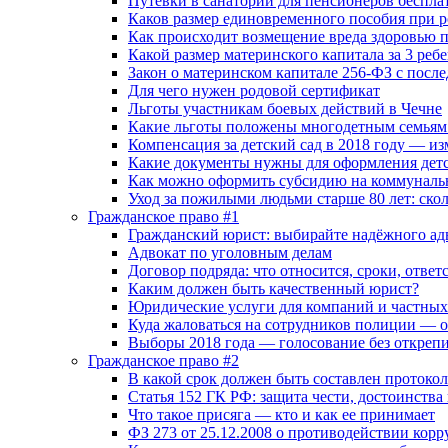
Путевки в санаторий для пенсионеров беспла
Каков размер единовременного пособия при р
Как происходит возмещение вреда здоровью 
Какой размер материнского капитала за 3 ребе
Закон о материнском капитале 256-ФЗ с посл
Для чего нужен родовой сертификат
Льготы участникам боевых действий в Чечне
Какие льготы положены многодетным семьям 
Компенсация за детский сад в 2018 году — и
Какие документы нужны для оформления детс
Как можно оформить субсидию на коммунальн
Уход за пожилыми людьми старше 80 лет: скол
Гражданское право #1
Гражданский юрист: выбирайте надёжного ад
Адвокат по уголовным делам
Договор подряда: что относится, сроки, ответ
Каким должен быть качественный юрист?
Юридические услуги для компаний и частных 
Куда жаловаться на сотрудников полиции — о
Выборы 2018 года — голосование без откреп
Гражданское право #2
В какой срок должен быть составлен проток
Статья 152 ГК РФ: защита чести, достоинства
Что такое присяга — кто и как ее принимает
ФЗ 273 от 25.12.2008 о противодействии кор