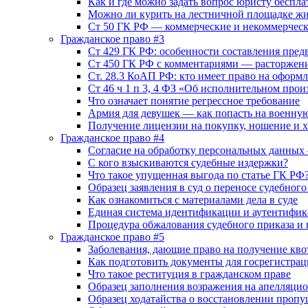
Как и где можно задать вопрос юристу беспл
Можно ли курить на лестничной площадке жи
Ст 50 ГК РФ — коммерческие и некоммерческ
Гражданское право #3
Ст 429 ГК РФ: особенности составления пред
Ст 450 ГК РФ с комментариями — расторжени
Ст. 28.3 КоАП РФ: кто имеет право на офор
Ст 46 ч 1 п 3, 4 ФЗ «Об исполнительном про
Что означает понятие регрессное требование
Армия для девушек — как попасть на военну
Получение лицензии на покупку, ношение и 
Гражданское право #4
Согласие на обработку персональных данных 
С кого взыскиваются судебные издержки?
Что такое упущенная выгода по статье ГК РФ
Образец заявления в суд о переносе судебного
Как ознакомиться с материалами дела в суде
Единая система идентификации и аутентифи
Процедура обжалования судебного приказа и 
Гражданское право #5
Заболевания, дающие право на получение кв
Как подготовить документы для госрегистра
Что такое реституция в гражданском праве
Образец заполнения возражения на апелляци
Образец ходатайства о восстановлении пропу