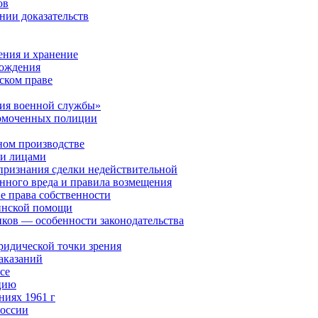
ов
нии доказательств
ения и хранение
хождения
ском праве
ия военной службы»
номоченных полиции
ном производстве
ми лицами
признания сделки недействительной
нного вреда и правила возмещения
 права собственности
цинской помощи
иков — особенности законодательства
ридической точки зрения
аказаний
се
кцию
ниях 1961 г
России