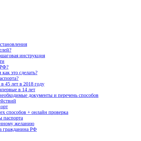
сстановления
елей?
шаговая инструкция
ти
 РФ?
как это сделать?
аспорта?
в 45 лет в 2018 году
впервые в 14 лет
 необходимые документы и перечень способов
ействий
порт
сех способов + онлайн проверка
ы паспорта
енному желанию
а гражданина РФ