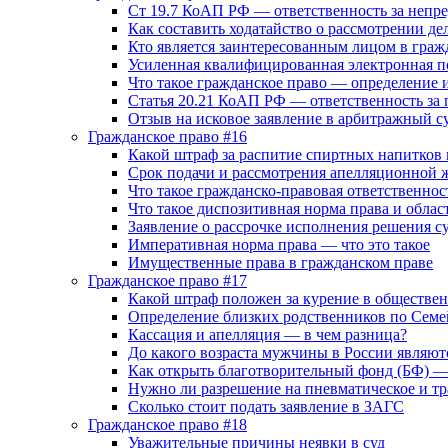
Ст 19.7 КоАП РФ — ответственность за непр
Как составить ходатайство о рассмотрении дел
Кто является заинтересованным лицом в гражд
Усиленная квалифицированная электронная п
Что такое гражданское право — определение и
Статья 20.21 КоАП РФ — ответственность за 
Отзыв на исковое заявление в арбитражный су
Гражданское право #16
Какой штраф за распитие спиртных напитков
Срок подачи и рассмотрения апелляционной 
Что такое гражданско-правовая ответственнос
Что такое диспозитивная норма права и облас
Заявление о рассрочке исполнения решения су
Императивная норма права — что это такое
Имущественные права в гражданском праве
Гражданское право #17
Какой штраф положен за курение в обществе
Определение близких родственников по Сем
Кассация и апелляция — в чем разница?
До какого возраста мужчины в России являю
Как открыть благотворительный фонд (БФ) 
Нужно ли разрешение на пневматическое и тр
Сколько стоит подать заявление в ЗАГС
Гражданское право #18
Уважительные причины неявки в суд