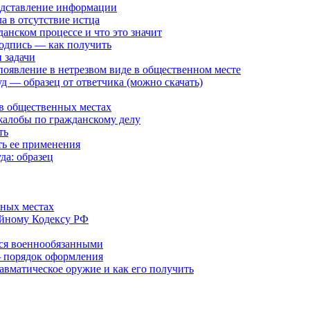
едставление информации
а в отсутствие истца
анском процессе и что это значит
одпись — как получить
 задачи
появление в нетрезвом виде в общественном месте
д — образец от ответчика (можно скачать)
 в общественных местах
жалобы по гражданскому делу
ть
ть ее применения
да: образец
нных местах
ейному Кодексу РФ
тся военнообязанными
— порядок оформления
авматическое оружие и как его получить