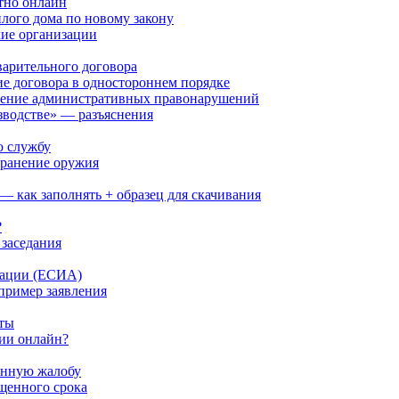
атно онлайн
лого дома по новому закону
ие организации
варительного договора
е договора в одностороннем порядке
мление административных правонарушений
изводстве» — разъяснения
ю службу
хранение оружия
— как заполнять + образец для скачивания
?
 заседания
кации (ЕСИА)
пример заявления
оты
ции онлайн?
онную жалобу
щенного срока