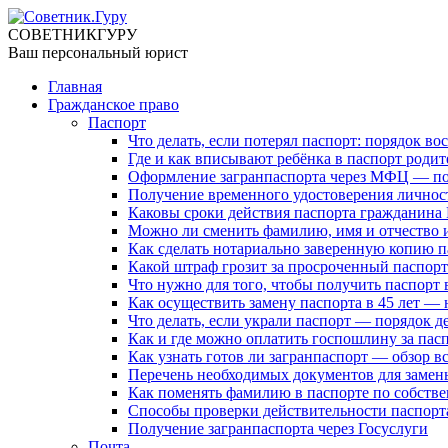
СОВЕТНИК
ГУРУ
Ваш персональный юрист
Главная
Гражданское право
Паспорт
Что делать, если потерял паспорт: порядок во
Где и как вписывают ребёнка в паспорт родит
Оформление загранпаспорта через МФЦ — по
Получение временного удостоверения личнос
Каковы сроки действия паспорта гражданина
Можно ли сменить фамилию, имя и отчество и 
Как сделать нотариально заверенную копию п
Какой штраф грозит за просроченный паспорт 
Что нужно для того, чтобы получить паспорт 
Как осуществить замену паспорта в 45 лет —
Что делать, если украли паспорт — порядок д
Как и где можно оплатить госпошлину за пас
Как узнать готов ли загранпаспорт — обзор в
Перечень необходимых документов для замен
Как поменять фамилию в паспорте по собств
Способы проверки действительности паспорт
Получение загранпаспорта через Госуслуги
Почта