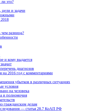
 ли это?
 цели и задачи
чтожными
 2018
 чем разница?
собенности
в
ы
ое и кому выдается
 значит
перечень диагнозов
я на 2016 год с комментариями
мещения убытков в различных ситуациях
ые условия
вано на человека
а и полномочия
ательств
по гражданским делам
сследования — статья 28.7 КоАП РФ