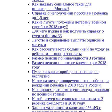
Как заказать социальное такси для
инвалидов в Москве?
Справка о неполучении пособия на ребенка
до 1,5 лет
Какие льготы положены ветерану военной
службы в 2018 году?
Для чего нужна и как получить справку о
смерти формы 33
Льготы и социальные выплаты одиноким
матерям
Как рассчитывается больничный по уходу за
ребенком — процент оплаты
Размер пенсии по инвалидности 3 группы
Размер пенсии по потере кормильца в 2018
году
Путевки в санаторий для пенсионеров
бесплатно
Каков размер единовременного пособия при
рождении ребенка в 2018 году в России
Как происходит возмещение вреда здоровью
по военной травме
Какой размер материнского капитала за 3
ребенка ожидается в 2018 году
Закон о материнском капитале 256-ФЗ с