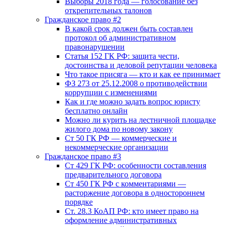
Выборы 2018 года — голосование без
открепительных талонов
Гражданское право #2
В какой срок должен быть составлен
протокол об административном
правонарушении
Статья 152 ГК РФ: защита чести,
достоинства и деловой репутации человека
Что такое присяга — кто и как ее принимает
ФЗ 273 от 25.12.2008 о противодействии
коррупции с изменениями
Как и где можно задать вопрос юристу
бесплатно онлайн
Можно ли курить на лестничной площадке
жилого дома по новому закону
Ст 50 ГК РФ — коммерческие и
некоммерческие организации
Гражданское право #3
Ст 429 ГК РФ: особенности составления
предварительного договора
Ст 450 ГК РФ с комментариями —
расторжение договора в одностороннем
порядке
Ст. 28.3 КоАП РФ: кто имеет право на
оформление административных