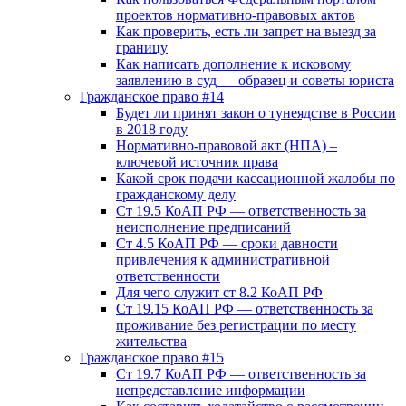
проектов нормативно-правовых актов
Как проверить, есть ли запрет на выезд за
границу
Как написать дополнение к исковому
заявлению в суд — образец и советы юриста
Гражданское право #14
Будет ли принят закон о тунеядстве в России
в 2018 году
Нормативно-правовой акт (НПА) –
ключевой источник права
Какой срок подачи кассационной жалобы по
гражданскому делу
Ст 19.5 КоАП РФ — ответственность за
неисполнение предписаний
Ст 4.5 КоАП РФ — сроки давности
привлечения к административной
ответственности
Для чего служит ст 8.2 КоАП РФ
Ст 19.15 КоАП РФ — ответственность за
проживание без регистрации по месту
жительства
Гражданское право #15
Ст 19.7 КоАП РФ — ответственность за
непредставление информации