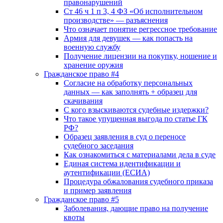
правонарушений
Ст 46 ч 1 п 3, 4 ФЗ «Об исполнительном
производстве» — разъяснения
Что означает понятие регрессное требование
Армия для девушек — как попасть на
военную службу
Получение лицензии на покупку, ношение и
хранение оружия
Гражданское право #4
Согласие на обработку персональных
данных — как заполнять + образец для
скачивания
С кого взыскиваются судебные издержки?
Что такое упущенная выгода по статье ГК
РФ?
Образец заявления в суд о переносе
судебного заседания
Как ознакомиться с материалами дела в суде
Единая система идентификации и
аутентификации (ЕСИА)
Процедура обжалования судебного приказа
и пример заявления
Гражданское право #5
Заболевания, дающие право на получение
квоты