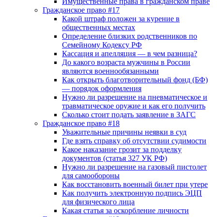
Имущественные права в гражданском праве
Гражданское право #17
Какой штраф положен за курение в
общественных местах
Определение близких родственников по
Семейному Кодексу РФ
Кассация и апелляция — в чем разница?
До какого возраста мужчины в России
являются военнообязанными
Как открыть благотворительный фонд (БФ)
— порядок оформления
Нужно ли разрешение на пневматическое и
травматическое оружие и как его получить
Сколько стоит подать заявление в ЗАГС
Гражданское право #18
Уважительные причины неявки в суд
Где взять справку об отсутствии судимости
Какое наказание грозит за подделку
документов (статья 327 УК РФ)
Нужно ли разрешение на газовый пистолет
для самообороны
Как восстановить военный билет при утере
Как получить электронную подпись ЭЦП
для физического лица
Какая статья за оскорбление личности