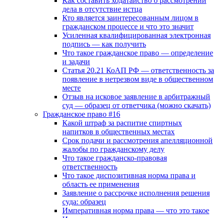
Как составить ходатайство о рассмотрении
дела в отсутствие истца
Кто является заинтересованным лицом в
гражданском процессе и что это значит
Усиленная квалифицированная электронная
подпись — как получить
Что такое гражданское право — определение
и задачи
Статья 20.21 КоАП РФ — ответственность за
появление в нетрезвом виде в общественном
месте
Отзыв на исковое заявление в арбитражный
суд — образец от ответчика (можно скачать)
Гражданское право #16
Какой штраф за распитие спиртных
напитков в общественных местах
Срок подачи и рассмотрения апелляционной
жалобы по гражданскому делу
Что такое гражданско-правовая
ответственность
Что такое диспозитивная норма права и
область ее применения
Заявление о рассрочке исполнения решения
суда: образец
Императивная норма права — что это такое