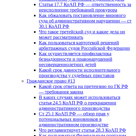
Статья 17.7 КоАП РФ — ответственность за
неисполнение требований прокурора
Как обжаловать постановление мирового
суда об административном нарушении — ст
30.1 КоАП РФ
Что такое третейский суд и какие дела он
может рассматривать
Как пользоваться картотекой решений
арбитражных судов Российской Федерации
Как осуществляется профилактика
безнадзорности и правонарушений
несовершеннолетних детей
Какой срок давности исполнительного
производства у судебных приставов
Гражданское право #13
Какой срок ответа на претензию по ГК РФ
— требования закона
В каких случаях может использоваться
статья 24.5 КоАП РФ о прекращении
административного производства
Ст 25.1 КоАП РФ — обзор прав у
потенциальных виновников в
административном производстве
Что регламентирует статья 28.3 КоАП РФ
Как пользоваться Федеральным порталом