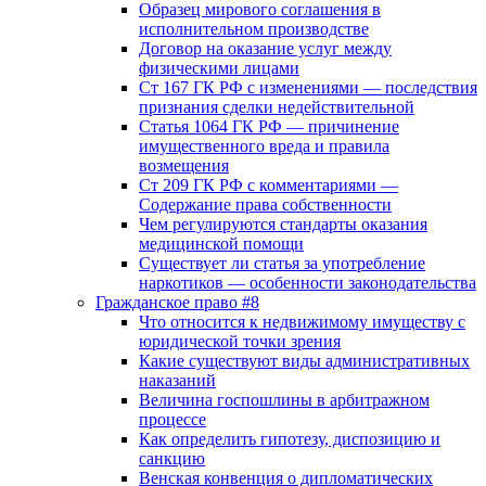
Образец мирового соглашения в
исполнительном производстве
Договор на оказание услуг между
физическими лицами
Ст 167 ГК РФ с изменениями — последствия
признания сделки недействительной
Статья 1064 ГК РФ — причинение
имущественного вреда и правила
возмещения
Ст 209 ГК РФ с комментариями —
Содержание права собственности
Чем регулируются стандарты оказания
медицинской помощи
Существует ли статья за употребление
наркотиков — особенности законодательства
Гражданское право #8
Что относится к недвижимому имуществу с
юридической точки зрения
Какие существуют виды административных
наказаний
Величина госпошлины в арбитражном
процессе
Как определить гипотезу, диспозицию и
санкцию
Венская конвенция о дипломатических