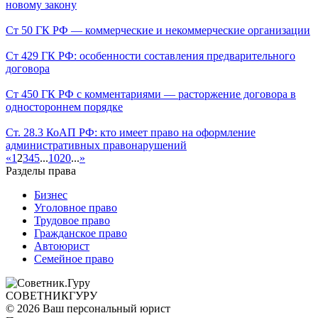
новому закону
Ст 50 ГК РФ — коммерческие и некоммерческие организации
Ст 429 ГК РФ: особенности составления предварительного
договора
Ст 450 ГК РФ с комментариями — расторжение договора в
одностороннем порядке
Ст. 28.3 КоАП РФ: кто имеет право на оформление
административных правонарушений
«
1
2
3
4
5
...
10
20
...
»
Разделы права
Бизнес
Уголовное право
Трудовое право
Гражданское право
Автоюрист
Семейное право
СОВЕТНИК
ГУРУ
© 2026 Ваш персональный юрист