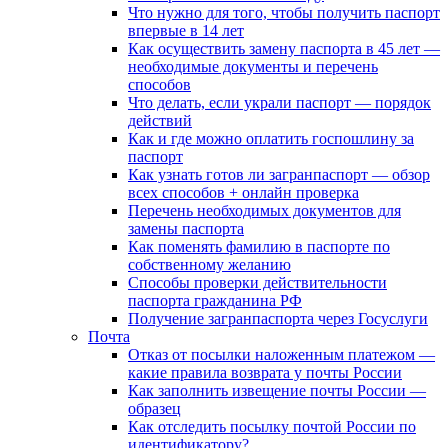
Что нужно для того, чтобы получить паспорт
впервые в 14 лет
Как осуществить замену паспорта в 45 лет —
необходимые документы и перечень
способов
Что делать, если украли паспорт — порядок
действий
Как и где можно оплатить госпошлину за
паспорт
Как узнать готов ли загранпаспорт — обзор
всех способов + онлайн проверка
Перечень необходимых документов для
замены паспорта
Как поменять фамилию в паспорте по
собственному желанию
Способы проверки действительности
паспорта гражданина РФ
Получение загранпаспорта через Госуслуги
Почта
Отказ от посылки наложенным платежом —
какие правила возврата у почты России
Как заполнить извещение почты России —
образец
Как отследить посылку почтой России по
идентификатору?