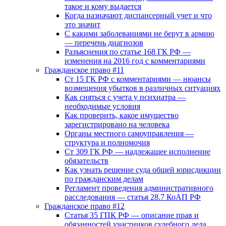
такое и кому выдается
Когда назначают диспансерный учет и что
это значит
С какими заболеваниями не берут в армию
— перечень диагнозов
Разъяснения по статье 168 ГК РФ —
изменения на 2016 год с комментариями
Гражданское право #11
Ст 15 ГК РФ с комментариями — нюансы
возмещения убытков в различных ситуациях
Как сняться с учета у психиатра —
необходимые условия
Как проверить, какое имущество
зарегистрировано на человека
Органы местного самоуправления —
структура и полномочия
Ст 309 ГК РФ — надлежащее исполнение
обязательств
Как узнать решение суда общей юрисдикции
по гражданским делам
Регламент проведения административного
расследования — статья 28.7 КоАП РФ
Гражданское право #12
Статья 35 ГПК РФ — описание прав и
обязанностей участников судебного дела