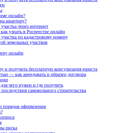
жен
ры
жиме онлайн?
 на квартиру?
участка через интернет
как узнать в Росреестре онлайн
 участка по кадастровому номеру
той земельных участков
меру онлайн
ру и получить бесплатную консультация юриста
тью — как арендовать и образец договора
ации
ля чего нужен и где получить
последствия самовольного строительства
 и порядок оформления
а?
вопроса
я
ры риска