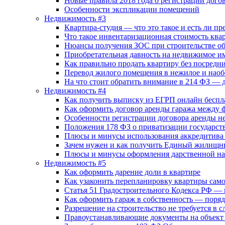
Новые правила 2018 года о регистрации дог
Особенности экспликации помещений
Недвижимость #3
Квартира-студия — что это такое и есть ли п
Что такое инвентаризационная стоимость ква
Нюансы получения ЗОС при строительстве об
Приобретательная давность на недвижимое и
Как правильно продать квартиру без посред
Перевод жилого помещения в нежилое и наоб
На что стоит обратить внимание в 214 ФЗ — д
Недвижимость #4
Как получить выписку из ЕГРП онлайн беспл
Как оформить договор аренды гаража между 
Особенности регистрации договора аренды не
Положения 178 ФЗ о приватизации государст
Плюсы и минусы использования аккредитива
Зачем нужен и как получить Единый жилищн
Плюсы и минусы оформления дарственной на
Недвижимость #5
Как оформить дарение доли в квартире
Как узаконить перепланировку квартиры самос
Статья 51 Градостроительного Кодекса РФ — 
Как оформить гараж в собственность — поря
Разрешение на строительство не требуется в с
Правоустанавливающие документы на объект