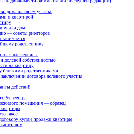
оге недвижимости (комментарии последней редакции)
тво дома на своем участке
ами и квартирой
ртиру
тиру или дом
дно — советы риэлторов
м занимается
жайшему родственнику
 полезные сервисы
 и долевой собственностью
сти на квартиру
у близкими родственниками
 заключении договора долевого участия
ианты действий
з Росреестра
 нежилого помещения — образец
 квартиры
то такое
 договору купли-продажи квартиры
 капиталом