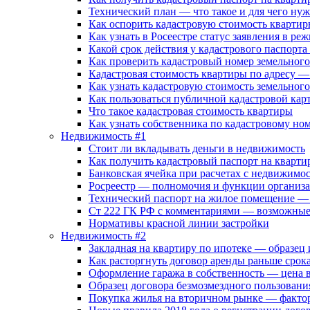
Технический план — что такое и для чего ну
Как оспорить кадастровую стоимость кварти
Как узнать в Росеестре статус заявления в ре
Какой срок действия у кадастрового паспорта
Как проверить кадастровый номер земельного 
Кадастровая стоимость квартиры по адресу — 
Как узнать кадастровую стоимость земельного
Как пользоваться публичной кадастровой кар
Что такое кадастровая стоимость квартиры
Как узнать собственника по кадастровому но
Недвижимость #1
Стоит ли вкладывать деньги в недвижимость
Как получить кадастровый паспорт на кварти
Банковская ячейка при расчетах с недвижимос
Росреестр — полномочия и функции организ
Технический паспорт на жилое помещение — д
Ст 222 ГК РФ с комментариями — возможные 
Нормативы красной линии застройки
Недвижимость #2
Закладная на квартиру по ипотеке — образец
Как расторгнуть договор аренды раньше срок
Оформление гаража в собственность — цена 
Образец договора безмозмездного пользовани
Покупка жилья на вторичном рынке — факто