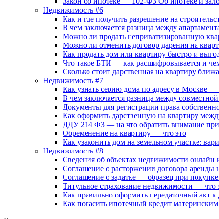
Закон об ипотеке — 102-ФЗ Об ипотеке и зал
Недвижимость #6
Как и где получить разрешение на строительс
В чем заключается разница между апартамент
Можно ли продать неприватизированную ква
Можно ли отменить договор дарения на квар
Как продать дом или квартиру быстро и выго
Что такое БТИ — как расшифровывается и че
Сколько стоит дарственная на квартиру бли
Недвижимость #7
Как узнать серию дома по адресу в Москве —
В чем заключается разница между совместной
Документы для регистрации права собственно
Как оформить дарственную на квартиру межд
ДДУ 214 ФЗ — на что обратить внимание при
Обременение на квартиру — что это
Как узаконить дом на земельном участке: вар
Недвижимость #8
Сведения об объектах недвижимости онлайн и
Соглашение о расторжении договора аренды
Соглашение о задатке — образец при покупке
Титульное страхование недвижимости — что э
Как правильно оформить передаточный акт к
Как погасить ипотечный кредит материнским