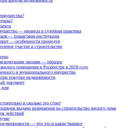
овора аренды недвижимости
реимущества?
ртиры?
ъекта
мущество — нюансы и судебная практика
ников — пошаговая инструкция
орот — особенности процедур
олевое участие в строительстве
атно
физическими лицами — образец
жилого помещения в Росреестре в 2018 году
венного и муниципального имущества
 при покупке недвижимости
ый документ
 дом
тоятельно и сколько это стоит
порядок выдачи разрешения на строительство жилого дома
док действий
лучае
 недвижимости — что это и какие бывают