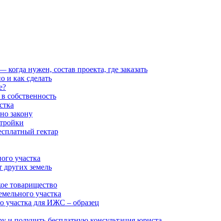
когда нужен, состав проекта, где заказать
о и как сделать
е?
 в собственность
стка
но закону
стройки
есплатный гектар
ого участка
т других земель
кое товарищество
емельного участка
о участка для ИЖС – образец
ру и получить бесплатную консультация юриста