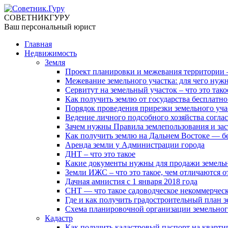
СОВЕТНИК
ГУРУ
Ваш персональный юрист
Главная
Недвижимость
Земля
Проект планировки и межевания территории — 
Межевание земельного участка: для чего нужн
Сервитут на земельный участок – что это тако
Как получить землю от государства бесплатно
Порядок проведения прирезки земельного уча
Ведение личного подсобного хозяйства соглас
Зачем нужны Правила землепользования и за
Как получить землю на Дальнем Востоке — б
Аренда земли у Администрации города
ДНТ – что это такое
Какие документы нужны для продажи земельн
Земли ИЖС – что это такое, чем отличаются о
Дачная амнистия с 1 января 2018 года
СНТ — что такое садоводческое некоммерчес
Где и как получить градостроительный план з
Схема планировочной организации земельног
Кадастр
Как получить кадастровый паспорт на кварти