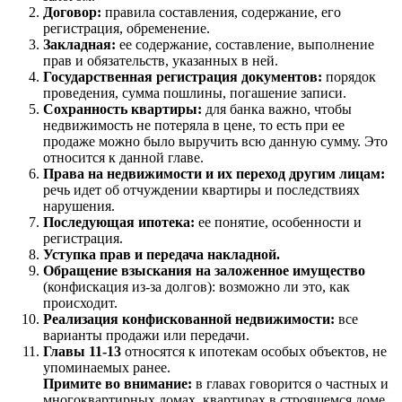
Договор:
правила составления, содержание, его
регистрация, обременение.
Закладная:
ее содержание, составление, выполнение
прав и обязательств, указанных в ней.
Государственная регистрация документов:
порядок
проведения, сумма пошлины, погашение записи.
Сохранность квартиры:
для банка важно, чтобы
недвижимость не потеряла в цене, то есть при ее
продаже можно было выручить всю данную сумму. Это
относится к данной главе.
Права на недвижимости и их переход другим лицам:
речь идет об отчуждении квартиры и последствиях
нарушения.
Последующая ипотека:
ее понятие, особенности и
регистрация.
Уступка прав и передача накладной.
Обращение взыскания на заложенное имущество
(конфискация из-за долгов): возможно ли это, как
происходит.
Реализация конфискованной недвижимости:
все
варианты продажи или передачи.
Главы 11-13
относятся к ипотекам особых объектов, не
упоминаемых ранее.
Примите во внимание:
в главах говорится о частных и
многоквартирных домах, квартирах в строящемся доме,