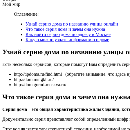
Мой мир
Оглавление:
Узнай серию дома по названию улицы онлайн
Что такое серия дома и зачем она нужна
Как найти серию дома по адресу в Москве
Какую можно узнать информацию о доме
Узнай серию дома по названию улицы 
Есть несколько сервисов, которые помогут Вам определить сер
http://tipdoma.ru/find.html (обратите внимание, что здес
http://dom.mingkh.ru/
http://dom.gorod-moskva.ru/
Что такое серия дома и зачем она нужн
Серия дома – это общая характеристика жилых зданий, кот
Документально серия представляет собой определенный шифр и
Этот код является характеристикой строения, необходимой не 