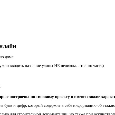
онлайн
ию дома:
ь нужно вводить название улицы НЕ целиком, а только часть)
а
орые построены по типовому проекту и имеют схожие характ
з букв и цифр, который содержит в себе информацию об этажнос
только для строительной документации, но также при осуществле