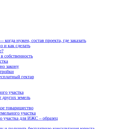
когда нужен, состав проекта, где заказать
о и как сделать
е?
 в собственность
стка
но закону
стройки
есплатный гектар
ого участка
т других земель
кое товарищество
емельного участка
о участка для ИЖС – образец
ру и получить бесплатную консультация юриста