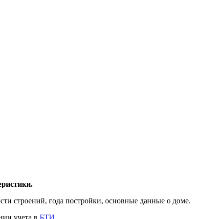
еристики.
ти строений, года постройки, основные данные о доме.
нии учета в
БТИ
.