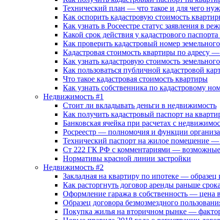
Технический план — что такое и для чего ну
Как оспорить кадастровую стоимость кварти
Как узнать в Росеестре статус заявления в ре
Какой срок действия у кадастрового паспорта
Как проверить кадастровый номер земельного 
Кадастровая стоимость квартиры по адресу — 
Как узнать кадастровую стоимость земельного
Как пользоваться публичной кадастровой кар
Что такое кадастровая стоимость квартиры
Как узнать собственника по кадастровому но
Недвижимость #1
Стоит ли вкладывать деньги в недвижимость
Как получить кадастровый паспорт на кварти
Банковская ячейка при расчетах с недвижимос
Росреестр — полномочия и функции организ
Технический паспорт на жилое помещение — д
Ст 222 ГК РФ с комментариями — возможные 
Нормативы красной линии застройки
Недвижимость #2
Закладная на квартиру по ипотеке — образец
Как расторгнуть договор аренды раньше срок
Оформление гаража в собственность — цена 
Образец договора безмозмездного пользовани
Покупка жилья на вторичном рынке — факто