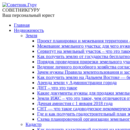
СОВЕТНИК
ГУРУ
Ваш персональный юрист
Главная
Недвижимость
Земля
Проект планировки и межевания территории — 
Межевание земельного участка: для чего нужн
Сервитут на земельный участок – что это тако
Как получить землю от государства бесплатно
Порядок проведения прирезки земельного уча
Ведение личного подсобного хозяйства соглас
Зачем нужны Правила землепользования и за
Как получить землю на Дальнем Востоке — б
Аренда земли у Администрации города
ДНТ – что это такое
Какие документы нужны для продажи земельн
Земли ИЖС – что это такое, чем отличаются о
Дачная амнистия с 1 января 2018 года
СНТ — что такое садоводческое некоммерчес
Где и как получить градостроительный план з
Схема планировочной организации земельног
Кадастр
Как получить кадастровый паспорт на кварти