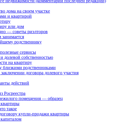
оге недвижимости (комментарии последней редакции)
тво дома на своем участке
ами и квартирой
ртиру
тиру или дом
дно — советы риэлторов
м занимается
жайшему родственнику
 полезные сервисы
 и долевой собственностью
сти на квартиру
у близкими родственниками
 заключении договора долевого участия
ианты действий
з Росреестра
 нежилого помещения — образец
 квартиры
то такое
 договору купли-продажи квартиры
 капиталом