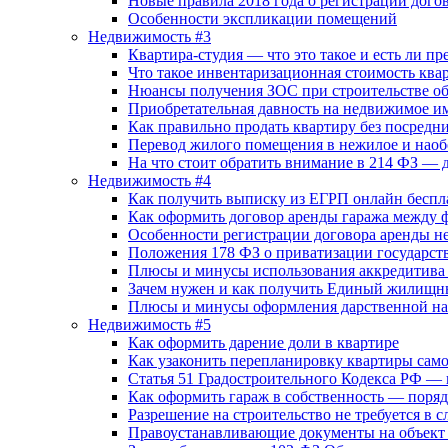
Новые правила 2018 года о регистрации дог
Особенности экспликации помещений
Недвижимость #3
Квартира-студия — что это такое и есть ли п
Что такое инвентаризационная стоимость ква
Нюансы получения ЗОС при строительстве об
Приобретательная давность на недвижимое и
Как правильно продать квартиру без посред
Перевод жилого помещения в нежилое и наоб
На что стоит обратить внимание в 214 ФЗ — д
Недвижимость #4
Как получить выписку из ЕГРП онлайн беспл
Как оформить договор аренды гаража между 
Особенности регистрации договора аренды не
Положения 178 ФЗ о приватизации государст
Плюсы и минусы использования аккредитива
Зачем нужен и как получить Единый жилищн
Плюсы и минусы оформления дарственной на
Недвижимость #5
Как оформить дарение доли в квартире
Как узаконить перепланировку квартиры самос
Статья 51 Градостроительного Кодекса РФ — 
Как оформить гараж в собственность — поря
Разрешение на строительство не требуется в с
Правоустанавливающие документы на объект