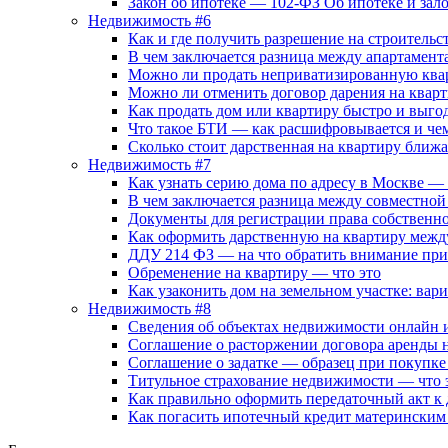
Закон об ипотеке — 102-ФЗ Об ипотеке и зал
Недвижимость #6
Как и где получить разрешение на строительс
В чем заключается разница между апартамент
Можно ли продать неприватизированную ква
Можно ли отменить договор дарения на квар
Как продать дом или квартиру быстро и выго
Что такое БТИ — как расшифровывается и че
Сколько стоит дарственная на квартиру бли
Недвижимость #7
Как узнать серию дома по адресу в Москве —
В чем заключается разница между совместной
Документы для регистрации права собственно
Как оформить дарственную на квартиру межд
ДДУ 214 ФЗ — на что обратить внимание при
Обременение на квартиру — что это
Как узаконить дом на земельном участке: вар
Недвижимость #8
Сведения об объектах недвижимости онлайн и
Соглашение о расторжении договора аренды
Соглашение о задатке — образец при покупке
Титульное страхование недвижимости — что э
Как правильно оформить передаточный акт к
Как погасить ипотечный кредит материнским