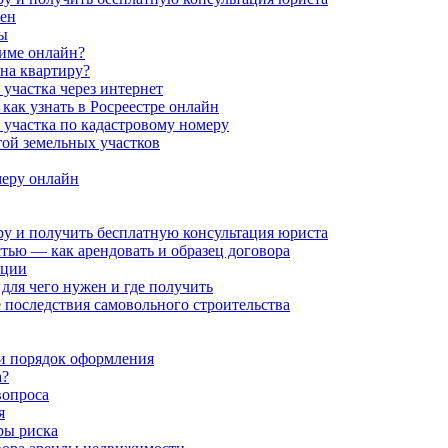
жен
ры
жиме онлайн?
 на квартиру?
участка через интернет
как узнать в Росреестре онлайн
 участка по кадастровому номеру
той земельных участков
меру онлайн
ру и получить бесплатную консультация юриста
тью — как арендовать и образец договора
ации
ля чего нужен и где получить
последствия самовольного строительства
 и порядок оформления
а?
вопроса
я
ры риска