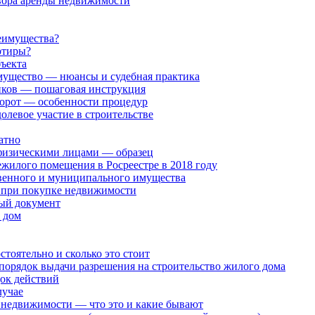
овора аренды недвижимости
реимущества?
ртиры?
ъекта
мущество — нюансы и судебная практика
ников — пошаговая инструкция
орот — особенности процедур
олевое участие в строительстве
атно
физическими лицами — образец
жилого помещения в Росреестре в 2018 году
венного и муниципального имущества
 при покупке недвижимости
ый документ
 дом
тоятельно и сколько это стоит
порядок выдачи разрешения на строительство жилого дома
док действий
лучае
 недвижимости — что это и какие бывают