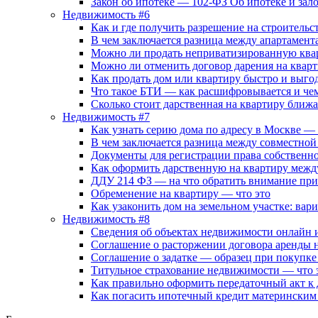
Закон об ипотеке — 102-ФЗ Об ипотеке и зал
Недвижимость #6
Как и где получить разрешение на строительс
В чем заключается разница между апартамент
Можно ли продать неприватизированную ква
Можно ли отменить договор дарения на квар
Как продать дом или квартиру быстро и выго
Что такое БТИ — как расшифровывается и че
Сколько стоит дарственная на квартиру бли
Недвижимость #7
Как узнать серию дома по адресу в Москве —
В чем заключается разница между совместной
Документы для регистрации права собственно
Как оформить дарственную на квартиру межд
ДДУ 214 ФЗ — на что обратить внимание при
Обременение на квартиру — что это
Как узаконить дом на земельном участке: вар
Недвижимость #8
Сведения об объектах недвижимости онлайн и
Соглашение о расторжении договора аренды
Соглашение о задатке — образец при покупке
Титульное страхование недвижимости — что э
Как правильно оформить передаточный акт к
Как погасить ипотечный кредит материнским