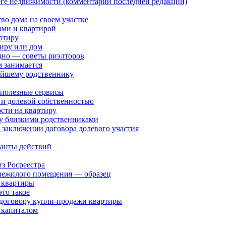
оге недвижимости (комментарии последней редакции)
тво дома на своем участке
ами и квартирой
ртиру
тиру или дом
дно — советы риэлторов
м занимается
жайшему родственнику
 полезные сервисы
 и долевой собственностью
сти на квартиру
у близкими родственниками
 заключении договора долевого участия
ианты действий
з Росреестра
 нежилого помещения — образец
 квартиры
то такое
 договору купли-продажи квартиры
 капиталом