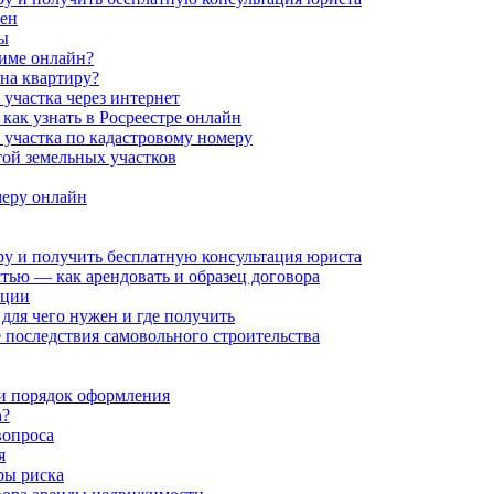
жен
ры
жиме онлайн?
 на квартиру?
участка через интернет
как узнать в Росреестре онлайн
 участка по кадастровому номеру
той земельных участков
меру онлайн
ру и получить бесплатную консультация юриста
тью — как арендовать и образец договора
ации
ля чего нужен и где получить
последствия самовольного строительства
 и порядок оформления
а?
вопроса
я
ры риска