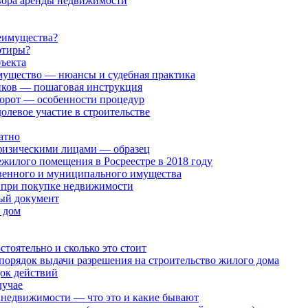
овора аренды недвижимости
реимущества?
ртиры?
ъекта
мущество — нюансы и судебная практика
ников — пошаговая инструкция
орот — особенности процедур
олевое участие в строительстве
атно
физическими лицами — образец
жилого помещения в Росреестре в 2018 году
венного и муниципального имущества
 при покупке недвижимости
ый документ
 дом
тоятельно и сколько это стоит
порядок выдачи разрешения на строительство жилого дома
док действий
лучае
 недвижимости — что это и какие бывают