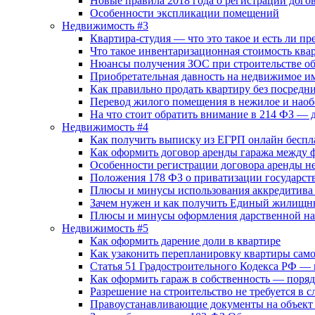
Новые правила 2018 года о регистрации дог
Особенности экспликации помещений
Недвижимость #3
Квартира-студия — что это такое и есть ли п
Что такое инвентаризационная стоимость ква
Нюансы получения ЗОС при строительстве об
Приобретательная давность на недвижимое и
Как правильно продать квартиру без посред
Перевод жилого помещения в нежилое и наоб
На что стоит обратить внимание в 214 ФЗ — д
Недвижимость #4
Как получить выписку из ЕГРП онлайн беспл
Как оформить договор аренды гаража между 
Особенности регистрации договора аренды не
Положения 178 ФЗ о приватизации государст
Плюсы и минусы использования аккредитива
Зачем нужен и как получить Единый жилищн
Плюсы и минусы оформления дарственной на
Недвижимость #5
Как оформить дарение доли в квартире
Как узаконить перепланировку квартиры самос
Статья 51 Градостроительного Кодекса РФ — 
Как оформить гараж в собственность — поря
Разрешение на строительство не требуется в с
Правоустанавливающие документы на объект