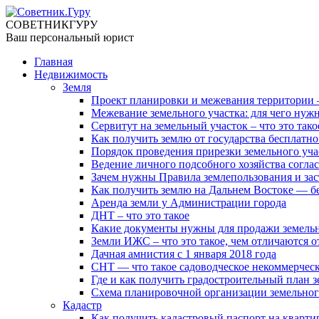
СОВЕТНИК
ГУРУ
Ваш персональный юрист
Главная
Недвижимость
Земля
Проект планировки и межевания территории — 
Межевание земельного участка: для чего нужн
Сервитут на земельный участок – что это тако
Как получить землю от государства бесплатно
Порядок проведения прирезки земельного уча
Ведение личного подсобного хозяйства соглас
Зачем нужны Правила землепользования и за
Как получить землю на Дальнем Востоке — б
Аренда земли у Администрации города
ДНТ – что это такое
Какие документы нужны для продажи земельн
Земли ИЖС – что это такое, чем отличаются о
Дачная амнистия с 1 января 2018 года
СНТ — что такое садоводческое некоммерчес
Где и как получить градостроительный план з
Схема планировочной организации земельног
Кадастр
Как получить кадастровый паспорт на кварти