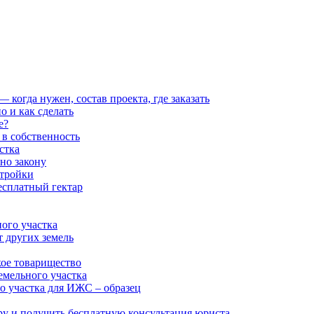
когда нужен, состав проекта, где заказать
о и как сделать
е?
 в собственность
стка
но закону
стройки
есплатный гектар
ого участка
т других земель
кое товарищество
емельного участка
о участка для ИЖС – образец
ру и получить бесплатную консультация юриста