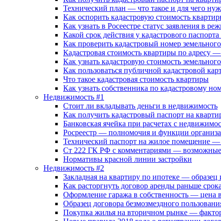
Технический план — что такое и для чего ну
Как оспорить кадастровую стоимость кварти
Как узнать в Росеестре статус заявления в ре
Какой срок действия у кадастрового паспорта
Как проверить кадастровый номер земельного 
Кадастровая стоимость квартиры по адресу — 
Как узнать кадастровую стоимость земельного
Как пользоваться публичной кадастровой кар
Что такое кадастровая стоимость квартиры
Как узнать собственника по кадастровому но
Недвижимость #1
Стоит ли вкладывать деньги в недвижимость
Как получить кадастровый паспорт на кварти
Банковская ячейка при расчетах с недвижимос
Росреестр — полномочия и функции организ
Технический паспорт на жилое помещение — д
Ст 222 ГК РФ с комментариями — возможные 
Нормативы красной линии застройки
Недвижимость #2
Закладная на квартиру по ипотеке — образец
Как расторгнуть договор аренды раньше срок
Оформление гаража в собственность — цена 
Образец договора безмозмездного пользовани
Покупка жилья на вторичном рынке — факто