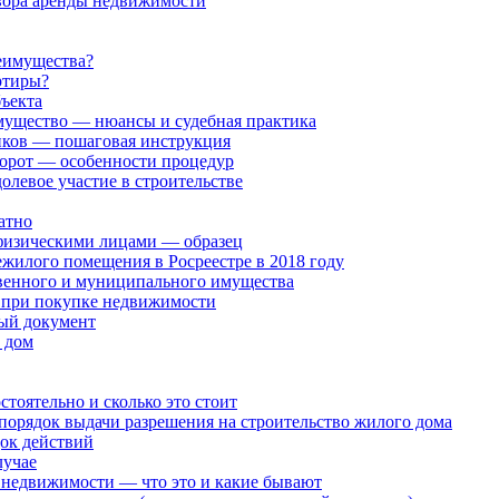
овора аренды недвижимости
реимущества?
ртиры?
ъекта
мущество — нюансы и судебная практика
ников — пошаговая инструкция
орот — особенности процедур
олевое участие в строительстве
атно
физическими лицами — образец
жилого помещения в Росреестре в 2018 году
венного и муниципального имущества
 при покупке недвижимости
ый документ
 дом
тоятельно и сколько это стоит
порядок выдачи разрешения на строительство жилого дома
док действий
лучае
 недвижимости — что это и какие бывают