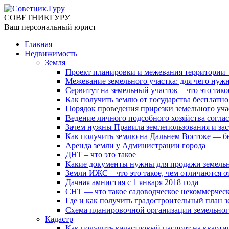
СОВЕТНИК
ГУРУ
Ваш персональный юрист
Главная
Недвижимость
Земля
Проект планировки и межевания территории — 
Межевание земельного участка: для чего нужн
Сервитут на земельный участок – что это тако
Как получить землю от государства бесплатно
Порядок проведения прирезки земельного уча
Ведение личного подсобного хозяйства соглас
Зачем нужны Правила землепользования и за
Как получить землю на Дальнем Востоке — б
Аренда земли у Администрации города
ДНТ – что это такое
Какие документы нужны для продажи земельн
Земли ИЖС – что это такое, чем отличаются о
Дачная амнистия с 1 января 2018 года
СНТ — что такое садоводческое некоммерчес
Где и как получить градостроительный план з
Схема планировочной организации земельног
Кадастр
Как получить кадастровый паспорт на кварти