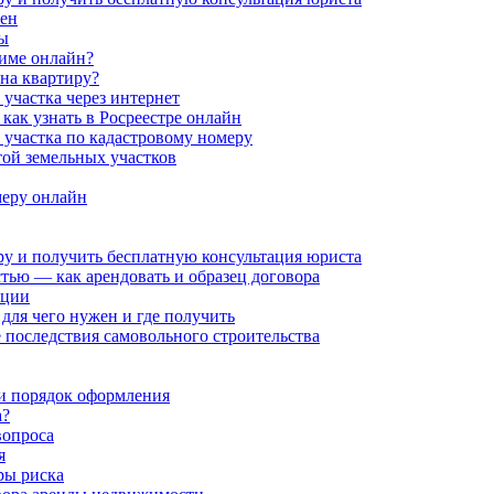
жен
ры
жиме онлайн?
 на квартиру?
участка через интернет
как узнать в Росреестре онлайн
 участка по кадастровому номеру
той земельных участков
меру онлайн
ру и получить бесплатную консультация юриста
тью — как арендовать и образец договора
ации
ля чего нужен и где получить
последствия самовольного строительства
 и порядок оформления
а?
вопроса
я
ры риска