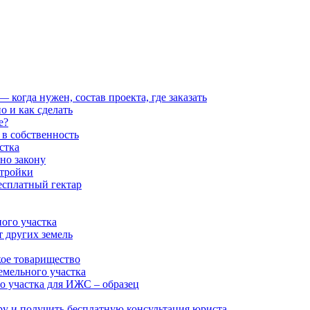
когда нужен, состав проекта, где заказать
о и как сделать
е?
 в собственность
стка
но закону
стройки
есплатный гектар
ого участка
т других земель
кое товарищество
емельного участка
о участка для ИЖС – образец
ру и получить бесплатную консультация юриста