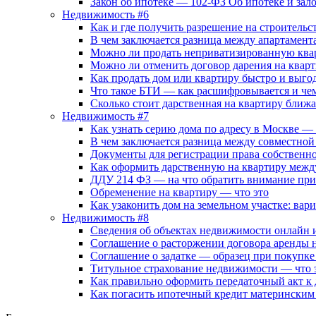
Закон об ипотеке — 102-ФЗ Об ипотеке и зал
Недвижимость #6
Как и где получить разрешение на строительс
В чем заключается разница между апартамент
Можно ли продать неприватизированную ква
Можно ли отменить договор дарения на квар
Как продать дом или квартиру быстро и выго
Что такое БТИ — как расшифровывается и че
Сколько стоит дарственная на квартиру бли
Недвижимость #7
Как узнать серию дома по адресу в Москве —
В чем заключается разница между совместной
Документы для регистрации права собственно
Как оформить дарственную на квартиру межд
ДДУ 214 ФЗ — на что обратить внимание при
Обременение на квартиру — что это
Как узаконить дом на земельном участке: вар
Недвижимость #8
Сведения об объектах недвижимости онлайн и
Соглашение о расторжении договора аренды
Соглашение о задатке — образец при покупке
Титульное страхование недвижимости — что э
Как правильно оформить передаточный акт к
Как погасить ипотечный кредит материнским