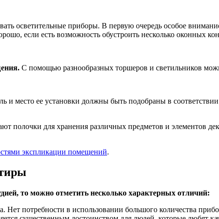
овать осветительные приборы. В первую очередь особое внимани
орошо, если есть возможность обустроить несколько оконных кон
ения.
С помощью разнообразных торшеров и светильников можн
ь и место ее установки должны быть подобраны в соответстви
ают полочки для хранения различных предметов и элементов дек
остями экспликации помещений
.
ртиры
дией, то можно отметить несколько характерных отличий:
ва. Нет потребности в использовании большого количества приб
вляется существенным достоинством для людей, которые любят ка