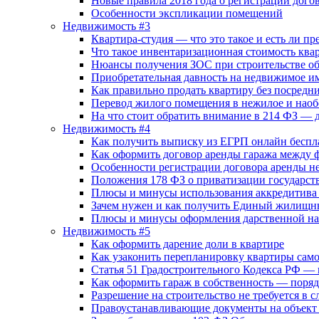
Новые правила 2018 года о регистрации дог
Особенности экспликации помещений
Недвижимость #3
Квартира-студия — что это такое и есть ли п
Что такое инвентаризационная стоимость ква
Нюансы получения ЗОС при строительстве об
Приобретательная давность на недвижимое и
Как правильно продать квартиру без посред
Перевод жилого помещения в нежилое и наоб
На что стоит обратить внимание в 214 ФЗ — д
Недвижимость #4
Как получить выписку из ЕГРП онлайн беспл
Как оформить договор аренды гаража между 
Особенности регистрации договора аренды не
Положения 178 ФЗ о приватизации государст
Плюсы и минусы использования аккредитива
Зачем нужен и как получить Единый жилищн
Плюсы и минусы оформления дарственной на
Недвижимость #5
Как оформить дарение доли в квартире
Как узаконить перепланировку квартиры самос
Статья 51 Градостроительного Кодекса РФ — 
Как оформить гараж в собственность — поря
Разрешение на строительство не требуется в с
Правоустанавливающие документы на объект