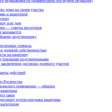
оге недвижимости (комментарии последней редакции)
тво дома на своем участке
ами и квартирой
ртиру
тиру или дом
дно — советы риэлторов
м занимается
жайшему родственнику
 полезные сервисы
 и долевой собственностью
сти на квартиру
у близкими родственниками
 заключении договора долевого участия
ианты действий
з Росреестра
 нежилого помещения — образец
 квартиры
то такое
 договору купли-продажи квартиры
 капиталом