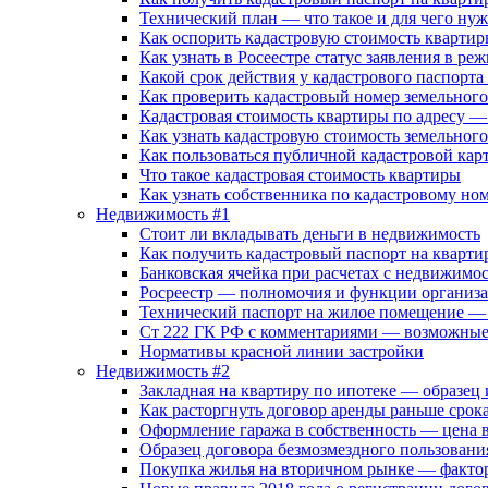
Технический план — что такое и для чего ну
Как оспорить кадастровую стоимость кварти
Как узнать в Росеестре статус заявления в ре
Какой срок действия у кадастрового паспорта
Как проверить кадастровый номер земельного 
Кадастровая стоимость квартиры по адресу — 
Как узнать кадастровую стоимость земельного
Как пользоваться публичной кадастровой кар
Что такое кадастровая стоимость квартиры
Как узнать собственника по кадастровому но
Недвижимость #1
Стоит ли вкладывать деньги в недвижимость
Как получить кадастровый паспорт на кварти
Банковская ячейка при расчетах с недвижимос
Росреестр — полномочия и функции организ
Технический паспорт на жилое помещение — д
Ст 222 ГК РФ с комментариями — возможные 
Нормативы красной линии застройки
Недвижимость #2
Закладная на квартиру по ипотеке — образец
Как расторгнуть договор аренды раньше срок
Оформление гаража в собственность — цена 
Образец договора безмозмездного пользовани
Покупка жилья на вторичном рынке — факто